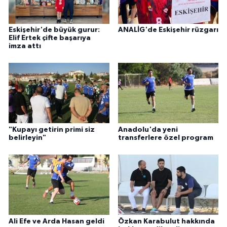
Eskişehir'de büyük gurur:
ANALİG'de Eskişehir rüzgarı
Elif Ertek çifte başarıya
imza attı
"Kupayı getirin primi siz
Anadolu'da yeni
belirleyin"
transferlere özel program
Ali Efe ve Arda Hasan geldi
Özkan Karabulut hakkında