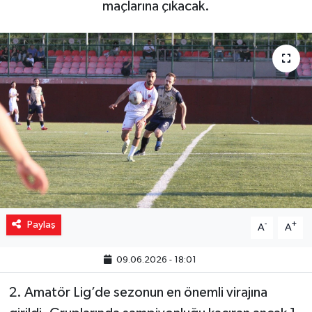
maçlarına çıkacak.
Yaşam
Resmi ilanlar
Paylaş
-
+
A
A
09.06.2026 - 18:01
2. Amatör Lig’de sezonun en önemli virajına