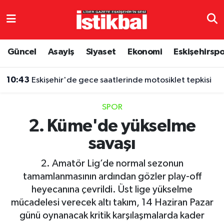
Eskişehirspor
Eskişehir Nöbetçi Eczaneler
Güncel
Asayiş
Siyaset
Ekonomi
Eskişehirsp
Güncel
Eskişehir Hava Durumu
10:43
Eskişehir'de gece saatlerinde motosiklet tepkisi
Asayiş
Eskişehir Namaz Vakitleri
SPOR
Siyaset
Eskişehir Trafik Yoğunluk Haritası
2. Küme'de yükselme
savaşı
Spor
TFF 3.Lig 4.Grup Puan Durumu ve Fikstür
2. Amatör Lig’de normal sezonun
Eğitim
Tüm Manşetler
tamamlanmasının ardından gözler play-off
heyecanına çevrildi. Üst lige yükselme
Ekonomi
Son Dakika Haberleri
mücadelesi verecek altı takım, 14 Haziran Pazar
günü oynanacak kritik karşılaşmalarda kader
Sağlık
Haber Arşivi