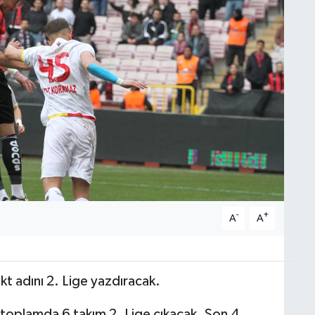
-
+
A
A
kt adını 2. Lige yazdıracak.
toplamda 6 takım 2. Lige çıkacak. Son 4