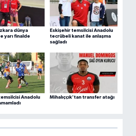
zkara dünya
Eskişehir temsilcisi Anadolu
 yarı finalde
tecrübeli kanat ile anlaşma
sağladı
temsilcisi Anadolu
Mihalıççık'tan transfer atağı
tamamladı