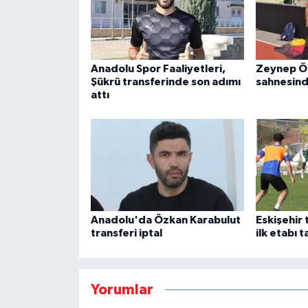
Anadolu Spor Faaliyetleri,
Zeynep Ö
Şükrü transferinde son adımı
sahnesinde
attı
Anadolu'da Özkan Karabulut
Eskişehir 
transferi iptal
ilk etabı 
Yorumlar