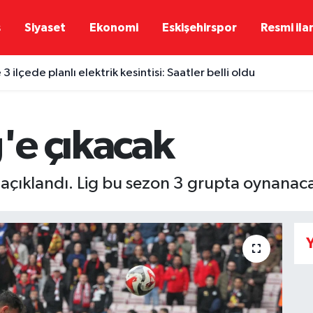
ş
Siyaset
Ekonomi
Eskişehirspor
Resmi ila
 3 ilçede planlı elektrik kesintisi: Saatler belli oldu
g'e çıkacak
 açıklandı. Lig bu sezon 3 grupta oynanac
Y