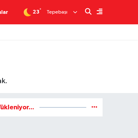
°
23
nlar
Tepebaşı
ak.
ükleniyor...