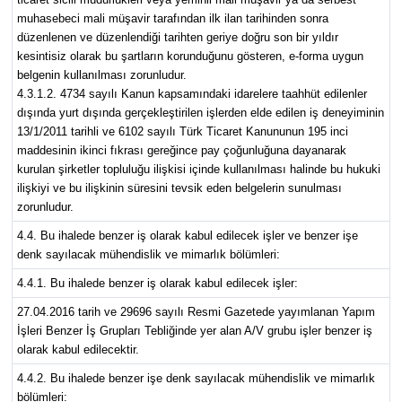
muhasebeci mali müşavir tarafından ilk ilan tarihinden sonra
düzenlenen ve düzenlendiği tarihten geriye doğru son bir yıldır
kesintisiz olarak bu şartların korunduğunu gösteren, e-forma uygun
belgenin kullanılması zorunludur.
4.3.1.2. 4734 sayılı Kanun kapsamındaki idarelere taahhüt edilenler
dışında yurt dışında gerçekleştirilen işlerden elde edilen iş deneyiminin
13/1/2011 tarihli ve 6102 sayılı Türk Ticaret Kanununun 195 inci
maddesinin ikinci fıkrası gereğince pay çoğunluğuna dayanarak
kurulan şirketler topluluğu ilişkisi içinde kullanılması halinde bu hukuki
ilişkiyi ve bu ilişkinin süresini tevsik eden belgelerin sunulması
zorunludur.
4.4. Bu ihalede benzer iş olarak kabul edilecek işler ve benzer işe
denk sayılacak mühendislik ve mimarlık bölümleri:
4.4.1. Bu ihalede benzer iş olarak kabul edilecek işler:
27.04.2016 tarih ve 29696 sayılı Resmi Gazetede yayımlanan Yapım
İşleri Benzer İş Grupları Tebliğinde yer alan A/V grubu işler benzer iş
olarak kabul edilecektir.
4.4.2. Bu ihalede benzer işe denk sayılacak mühendislik ve mimarlık
bölümleri: