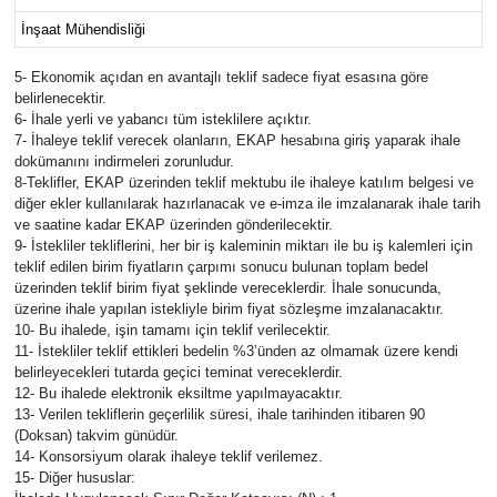
İnşaat Mühendisliği
5- Ekonomik açıdan en avantajlı teklif sadece fiyat esasına göre
belirlenecektir.
6- İhale yerli ve yabancı tüm isteklilere açıktır.
7- İhaleye teklif verecek olanların, EKAP hesabına giriş yaparak ihale
dokümanını indirmeleri zorunludur.
8-Teklifler, EKAP üzerinden teklif mektubu ile ihaleye katılım belgesi ve
diğer ekler kullanılarak hazırlanacak ve e-imza ile imzalanarak ihale tarih
ve saatine kadar EKAP üzerinden gönderilecektir.
9- İstekliler tekliflerini, her bir iş kaleminin miktarı ile bu iş kalemleri için
teklif edilen birim fiyatların çarpımı sonucu bulunan toplam bedel
üzerinden teklif birim fiyat şeklinde vereceklerdir. İhale sonucunda,
üzerine ihale yapılan istekliyle birim fiyat sözleşme imzalanacaktır.
10- Bu ihalede, işin tamamı için teklif verilecektir.
11- İstekliler teklif ettikleri bedelin %3’ünden az olmamak üzere kendi
belirleyecekleri tutarda geçici teminat vereceklerdir.
12- Bu ihalede elektronik eksiltme yapılmayacaktır.
13- Verilen tekliflerin geçerlilik süresi, ihale tarihinden itibaren 90
(Doksan) takvim günüdür.
14- Konsorsiyum olarak ihaleye teklif verilemez.
15- Diğer hususlar: