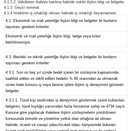
4.1.2.2. Vekâleten ihaleye katılma halinde vekile ilişkin bilgi ve belgeler.
4.1.3. Geçici teminat.
4.1.4 İsteklinin iş ortaklığı olması halinde iş ortaklığı beyannamesi.
4.2. Ekonomik ve mali yeterliğe ilişkin bilgi ve belgeler ile bunların
taşıması gereken kriterler:
Ekonomik ve mali yeterliğe ilişkin bilgi, belge veya kriter
belirtilmemiştir.
4.3. Mesleki ve teknik yeterliğe ilişkin bilgi ve belgeler ile bunların
taşıması gereken kriterler:
4.3.1. Son on beş yıl içinde bedel içeren bir sözleşme kapsamında
taahhüt edilen ve teklif edilen bedelin % 80 oranından az olmamak
üzere ihale konusu iş veya benzer işlere ilişkin iş deneyimini gösteren
belgeler.
4.3.1.1. Tüzel kişi tarafından iş deneyimini göstermek üzere kullanılan
belgenin, tüzel kişiliğin yarısından fazla hissesine sahip ve 4734 sayılı
Kanuna göre yapılacak ihalelere ilişkin sözleşmelerin yürütülmesi
konusunda temsile ve yönetime yetkili olan ortağına ait olması
halinde, ticaret ve sanayi odası/ticaret odası bünyesinde bulunan
ticaret sicili müdürlükleri veya yeminli mali müşavir ya da serbest