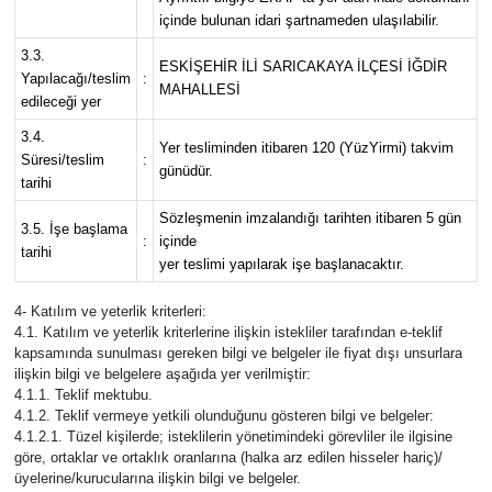
içinde bulunan idari şartnameden ulaşılabilir.
3.3.
ESKİŞEHİR İLİ SARICAKAYA İLÇESİ İĞDİR
Yapılacağı/teslim
:
MAHALLESİ
edileceği yer
3.4.
Yer tesliminden itibaren 120 (YüzYirmi) takvim
Süresi/teslim
:
günüdür.
tarihi
Sözleşmenin imzalandığı tarihten itibaren 5 gün
3.5. İşe başlama
:
içinde
tarihi
yer teslimi yapılarak işe başlanacaktır.
4- Katılım ve yeterlik kriterleri:
4.1. Katılım ve yeterlik kriterlerine ilişkin istekliler tarafından e-teklif
kapsamında sunulması gereken bilgi ve belgeler ile fiyat dışı unsurlara
ilişkin bilgi ve belgelere aşağıda yer verilmiştir:
4.1.1. Teklif mektubu.
4.1.2. Teklif vermeye yetkili olunduğunu gösteren bilgi ve belgeler:
4.1.2.1. Tüzel kişilerde; isteklilerin yönetimindeki görevliler ile ilgisine
göre, ortaklar ve ortaklık oranlarına (halka arz edilen hisseler hariç)/
üyelerine/kurucularına ilişkin bilgi ve belgeler.