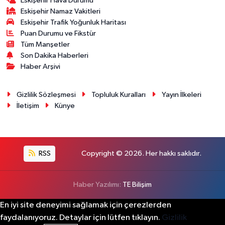
Eskişehir Hava Durumu
Eskişehir Namaz Vakitleri
Eskişehir Trafik Yoğunluk Haritası
Puan Durumu ve Fikstür
Tüm Manşetler
Son Dakika Haberleri
Haber Arşivi
Gizlilik Sözleşmesi
Topluluk Kuralları
Yayın İlkeleri
İletişim
Künye
RSS
Copyright © 2026. Her hakkı saklıdır.
Haber Yazılımı:
TE Bilişim
En iyi site deneyimi sağlamak için çerezlerden
faydalanıyoruz. Detaylar için lütfen tıklayın.
Gizlilik