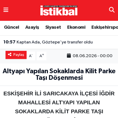
Eskişehirspor
Eskişehir Nöbetçi Eczaneler
Güncel
Asayiş
Siyaset
Ekonomi
Eskişehirsp
Güncel
Eskişehir Hava Durumu
10:57
Kaptan Ada, Göztepe'ye transfer oldu
Asayiş
Eskişehir Namaz Vakitleri
Paylaş
-
+
08.06.2026 - 00:00
A
A
Siyaset
Eskişehir Trafik Yoğunluk Haritası
Altyapı Yapılan Sokaklarda Kilit Parke
Spor
TFF 3.Lig 4.Grup Puan Durumu ve Fikstür
Taşı Döşenmesi
Eğitim
Tüm Manşetler
ESKİŞEHİR İLİ SARICAKAYA İLÇESİ İĞDİR
Ekonomi
Son Dakika Haberleri
MAHALLESİ ALTYAPI YAPILAN
SOKAKLARDA KİLİT PARKE TAŞI
Sağlık
Haber Arşivi