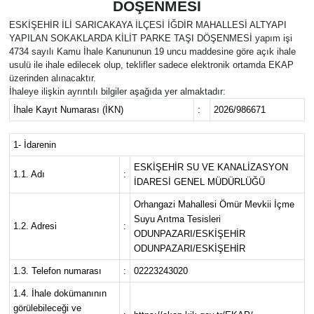
DÖŞENMESİ
Yaşam
ESKİŞEHİR İLİ SARICAKAYA İLÇESİ İĞDİR MAHALLESİ ALTYAPI
YAPILAN SOKAKLARDA KİLİT PARKE TAŞI DÖŞENMESİ yapım işi
4734 sayılı Kamu İhale Kanununun 19 uncu maddesine göre açık ihale
Resmi ilanlar
usulü ile ihale edilecek olup, teklifler sadece elektronik ortamda EKAP
üzerinden alınacaktır.
İhaleye ilişkin ayrıntılı bilgiler aşağıda yer almaktadır:
İhale Kayıt Numarası (İKN)
:
2026/986671
1- İdarenin
ESKİŞEHİR SU VE KANALİZASYON
1.1. Adı
:
İDARESİ GENEL MÜDÜRLÜĞÜ
Orhangazi Mahallesi Ömür Mevkii İçme
Suyu Arıtma Tesisleri
1.2. Adresi
:
ODUNPAZARI/ESKİŞEHİR
ODUNPAZARI/ESKİŞEHİR
1.3. Telefon numarası
:
02223243020
1.4. İhale dokümanının
görülebileceği ve