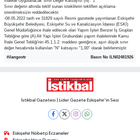
İhalede Uygulanacak Sınır Değer Katsayısı (N) : 1
Sınır değerin altında teklif sunan isteklilerin teklifleri açıklama
istenilmeksizin reddedilecektir.
-08.05.2022 tarih ve 31829 sayılı Resmi gazetede yayımlanan Eskişehir
Büyükşehir Belediyesi, Eskişehir Su ve Kanalizasyon İdaresi (ESKİ)
Genel Müdürlüğünce ihale edilecek olan Yapım İşleri Benzer İş Grupları
Tebliğine göre (A) Alt Yapı İşleri Grubundaki yapım ihalelerinde Kamu
İhale Genel Tebliği'nin 45.1.1.2. maddesi gereğince, aşırı düşük sınır
değer hesabında kullanılan "N" katsayısı "1,00" olarak belirlenmiştir.
#ilangovtr
Basın No ILN02481926
İstikbal Gazetesi | Lider Gazete Eskişehir'in Sesi
Eskişehir Nöbetçi Eczaneler