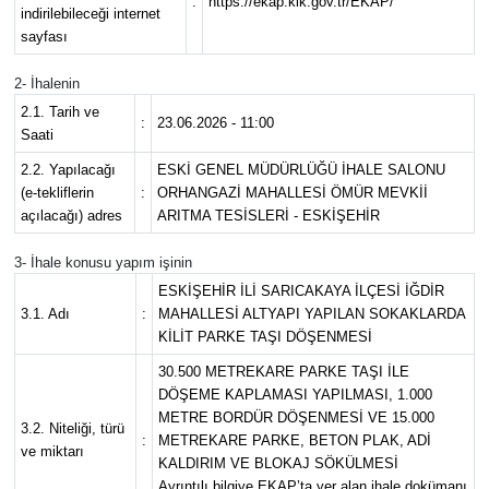
:
https://ekap.kik.gov.tr/EKAP/
indirilebileceği internet
sayfası
2- İhalenin
2.1. Tarih ve
:
23.06.2026 - 11:00
Saati
2.2. Yapılacağı
ESKİ GENEL MÜDÜRLÜĞÜ İHALE SALONU
(e-tekliflerin
:
ORHANGAZİ MAHALLESİ ÖMÜR MEVKİİ
açılacağı) adres
ARITMA TESİSLERİ - ESKİŞEHİR
3- İhale konusu yapım işinin
ESKİŞEHİR İLİ SARICAKAYA İLÇESİ İĞDİR
3.1. Adı
:
MAHALLESİ ALTYAPI YAPILAN SOKAKLARDA
KİLİT PARKE TAŞI DÖŞENMESİ
30.500 METREKARE PARKE TAŞI İLE
DÖŞEME KAPLAMASI YAPILMASI, 1.000
METRE BORDÜR DÖŞENMESİ VE 15.000
3.2. Niteliği, türü
:
METREKARE PARKE, BETON PLAK, ADİ
ve miktarı
KALDIRIM VE BLOKAJ SÖKÜLMESİ
Ayrıntılı bilgiye EKAP’ta yer alan ihale dokümanı