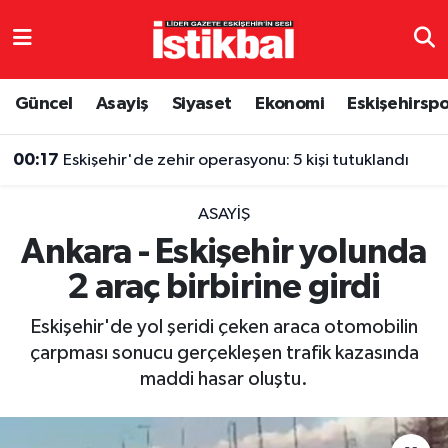
Eskişehirspor
Eskişehir Nöbetçi Eczaneler
Güncel
Asayiş
Siyaset
Ekonomi
Eskişehirsp
Güncel
Eskişehir Hava Durumu
00:17
Eskişehir'de zehir operasyonu: 5 kişi tutuklandı
Asayiş
Eskişehir Namaz Vakitleri
ASAYIŞ
Siyaset
Eskişehir Trafik Yoğunluk Haritası
Ankara - Eskişehir yolunda
2 araç birbirine girdi
Spor
TFF 3.Lig 4.Grup Puan Durumu ve Fikstür
Eskişehir'de yol şeridi çeken araca otomobilin
Eğitim
Tüm Manşetler
çarpması sonucu gerçekleşen trafik kazasında
maddi hasar oluştu.
Ekonomi
Son Dakika Haberleri
Sağlık
Haber Arşivi