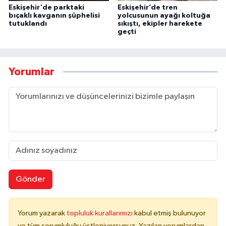
Eskişehir'de parktaki
Eskişehir’de tren
bıçaklı kavganın şüphelisi
yolcusunun ayağı koltuğa
tutuklandı
sıkıştı, ekipler harekete
geçti
Yorumlar
Gönder
Yorum yazarak
topluluk kurallarımızı
kabul etmiş bulunuyor
ve tüm sorumluluğu üstleniyorsunuz. Yazılan yorumlardan