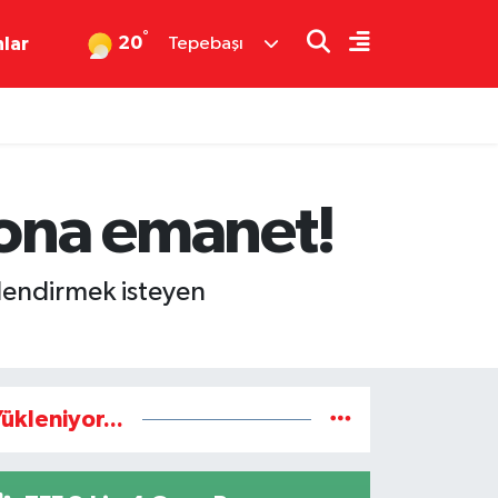
°
20
nlar
Tepebaşı
 ona emanet!
lendirmek isteyen
ükleniyor...