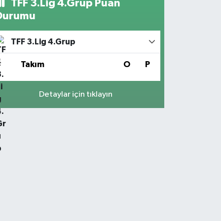
TFF 3.Lig 4.Grup Puan
Durumu
TFF 3.Lig 4.Grup
#
Takım
O
P
Detaylar için tıklayın