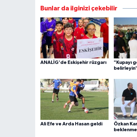
Bunlar da ilginizi çekebilir
ANALİG'de Eskişehir rüzgarı
"Kupayı ge
belirleyin
Ali Efe ve Arda Hasan geldi
Özkan Kar
beklenme