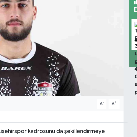
-
+
A
A
işehirspor kadrosunu da şekillendirmeye