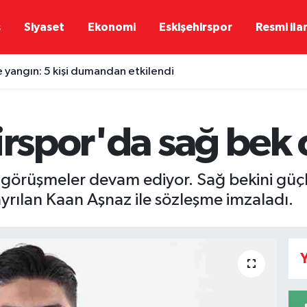
ş
Siyaset
Ekonomi
Eskişehirspor
Resmi ila
e yangın: 5 kişi dumandan etkilendi
hirspor'da sağ bek
e görüşmeler devam ediyor. Sağ bekini güç
yrılan Kaan Aşnaz ile sözleşme imzaladı.
Y