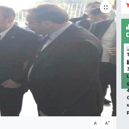
Y
-
+
A
A