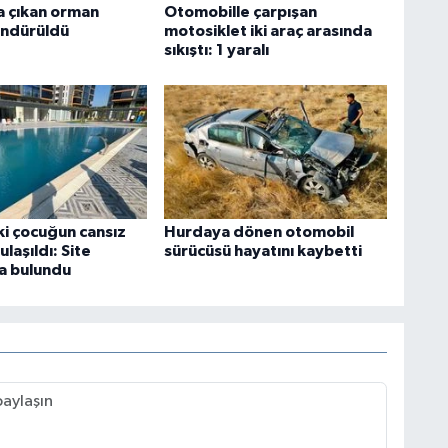
 çıkan orman
Otomobille çarpışan
öndürüldü
motosiklet iki araç arasında
sıkıştı: 1 yaralı
ki çocuğun cansız
Hurdaya dönen otomobil
laşıldı: Site
sürücüsü hayatını kaybetti
a bulundu