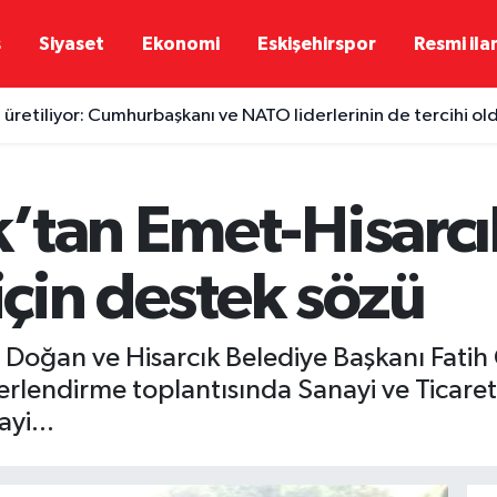
ş
Siyaset
Ekonomi
Eskişehirspor
Resmi ila
 üretiliyor: Cumhurbaşkanı ve NATO liderlerinin de tercihi ol
’tan Emet-Hisarcık
 için destek sözü
 Doğan ve Hisarcık Belediye Başkanı Fatih
eğerlendirme toplantısında Sanayi ve Ticar
yi...