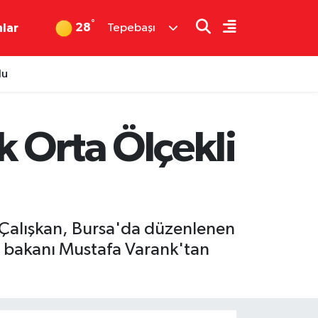
°
28
nlar
Tepebaşı
du
 Orta Ölçekli
 Çalışkan, Bursa'da düzenlenen
et bakanı Mustafa Varank'tan