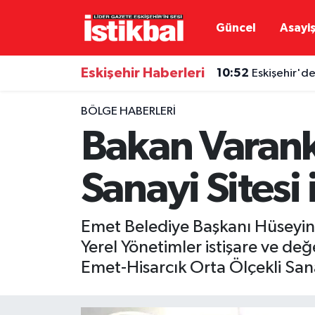
Güncel
Asayi
Eskişehirspor
Eskişehir Nöbetçi Eczaneler
Eskişehir Haberleri
10:52
Eskişehir'de
Güncel
Eskişehir Hava Durumu
BÖLGE HABERLERI
Asayiş
Eskişehir Namaz Vakitleri
Bakan Varank
Siyaset
Eskişehir Trafik Yoğunluk Haritası
Sanayi Sitesi
Spor
TFF 3.Lig 4.Grup Puan Durumu ve Fikstür
Emet Belediye Başkanı Hüseyin
Eğitim
Tüm Manşetler
Yerel Yönetimler istişare ve d
Emet-Hisarcık Orta Ölçekli Sana
Ekonomi
Son Dakika Haberleri
Sağlık
Haber Arşivi