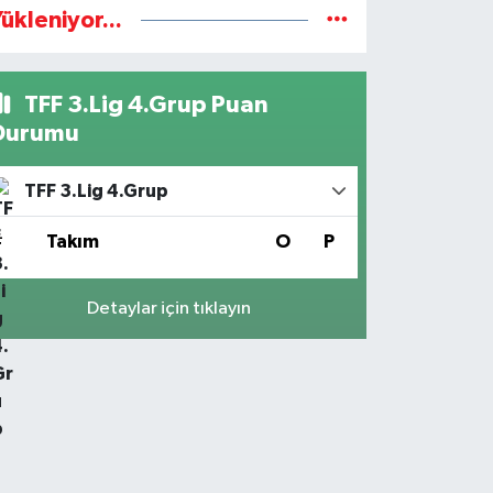
ükleniyor...
TFF 3.Lig 4.Grup Puan
Durumu
TFF 3.Lig 4.Grup
#
Takım
O
P
Detaylar için tıklayın