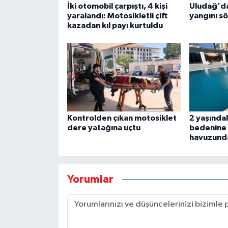
İki otomobil çarpıştı, 4 kişi
Uludağ'da
yaralandı: Motosikletli çift
yangını s
kazadan kıl payı kurtuldu
Kontrolden çıkan motosiklet
2 yaşında
dere yatağına uçtu
bedenine u
havuzund
Yorumlar