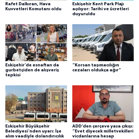
Rafet Dalkıran, Hava
Eskişehir Kent Park Plajı
Kuvvetleri Komutanı oldu
açılıyor: Tarihi ve ücretleri
duyuruldu
Eskişehir’de esnaftan da
“Korsan taşımacılığın
gurbetçiden de alışveriş
cezaları oldukça ağır“
tepkisi
Eskişehir Büyükşehir
ADD’den çerçeve yasa çıkışı:
Belediyesi'nden uyarı: İşe
“Evet diyecek milletvekilleri
alım vaadiyle dolandırıcılık
vicdanlarına hesap