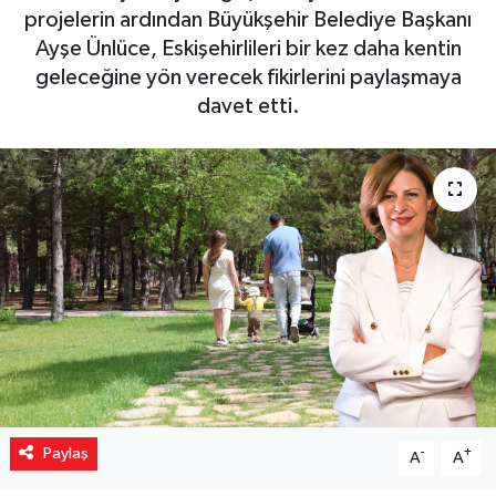
projelerin ardından Büyükşehir Belediye Başkanı
Yaşam
Ayşe Ünlüce, Eskişehirlileri bir kez daha kentin
geleceğine yön verecek fikirlerini paylaşmaya
Resmi ilanlar
davet etti.
Paylaş
-
+
A
A