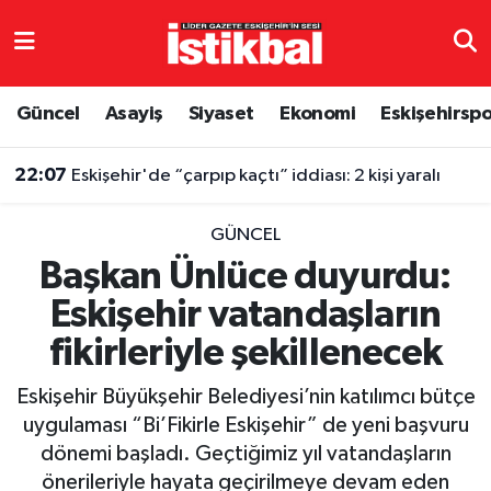
Eskişehirspor
Eskişehir Nöbetçi Eczaneler
Güncel
Asayiş
Siyaset
Ekonomi
Eskişehirsp
Güncel
Eskişehir Hava Durumu
22:07
Eskişehir'de “çarpıp kaçtı” iddiası: 2 kişi yaralı
Asayiş
Eskişehir Namaz Vakitleri
GÜNCEL
Siyaset
Eskişehir Trafik Yoğunluk Haritası
Başkan Ünlüce duyurdu:
Eskişehir vatandaşların
Spor
TFF 3.Lig 4.Grup Puan Durumu ve Fikstür
fikirleriyle şekillenecek
Eğitim
Tüm Manşetler
Eskişehir Büyükşehir Belediyesi’nin katılımcı bütçe
Ekonomi
Son Dakika Haberleri
uygulaması “Bi’Fikirle Eskişehir” de yeni başvuru
dönemi başladı. Geçtiğimiz yıl vatandaşların
Sağlık
Haber Arşivi
önerileriyle hayata geçirilmeye devam eden