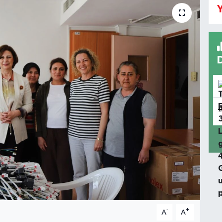
Y
-
+
A
A