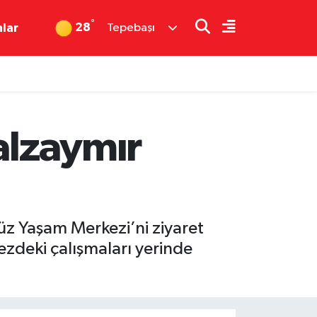
°
28
nlar
Tepebaşı
alzaymır
üz Yaşam Merkezi’ni ziyaret
kezdeki çalışmaları yerinde