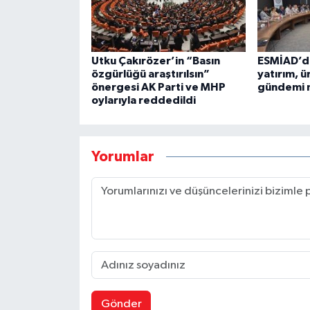
Utku Çakırözer’in “Basın
ESMİAD’da
özgürlüğü araştırılsın”
yatırım, ü
önergesi AK Parti ve MHP
gündemi m
oylarıyla reddedildi
Yorumlar
Gönder