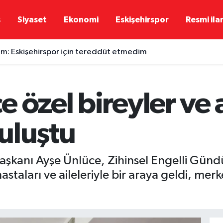
ş
Siyaset
Ekonomi
Eskişehirspor
Resmi ila
rım: Eskişehirspor için tereddüt etmedim
 özel bireyler ve 
buluştu
Başkanı Ayşe Ünlüce, Zihinsel Engelli Günd
astaları ve aileleriyle bir araya geldi, mer