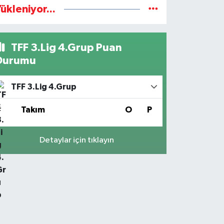
ükleniyor...
TFF 3.Lig 4.Grup Puan
Durumu
TFF 3.Lig 4.Grup
#
Takım
O
P
Detaylar için tıklayın