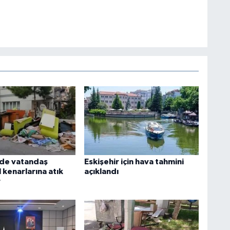
'de vatandaş
Eskişehir için hava tahmini
l kenarlarına atık
açıklandı
r