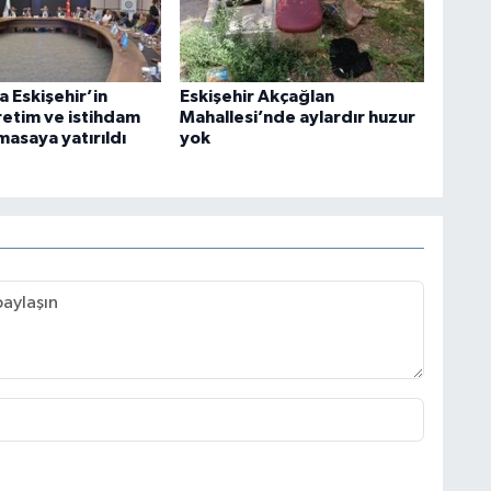
 Eskişehir’in
Eskişehir Akçağlan
retim ve istihdam
Mahallesi’nde aylardır huzur
asaya yatırıldı
yok