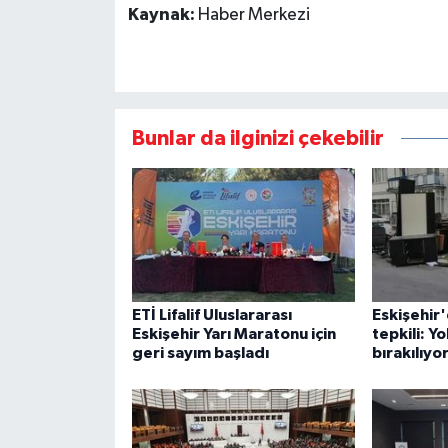
Kaynak:
Haber Merkezi
Bunlar da ilginizi çekebilir
ETİ Lifalif Uluslararası
Eskişehir
Eskişehir Yarı Maratonu için
tepkili: Yo
geri sayım başladı
bırakılıyo