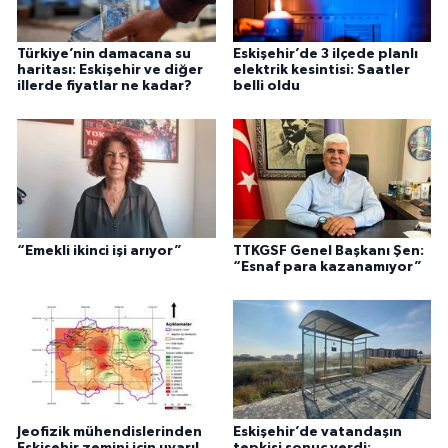
Türkiye’nin damacana su
Eskişehir’de 3 ilçede planlı
haritası: Eskişehir ve diğer
elektrik kesintisi: Saatler
illerde fiyatlar ne kadar?
belli oldu
“Emekli ikinci işi arıyor”
TTKGSF Genel Başkanı Şen:
“Esnaf para kazanamıyor”
Jeofizik mühendislerinden
Eskişehir’de vatandaşın
Eskişehir zemini için uyarı!
tepkisi sonuç verdi: