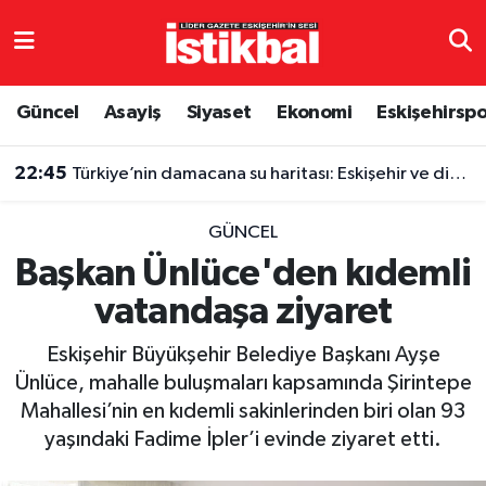
Eskişehirspor
Eskişehir Nöbetçi Eczaneler
Güncel
Asayiş
Siyaset
Ekonomi
Eskişehirsp
Güncel
Eskişehir Hava Durumu
22:45
Türkiye’nin damacana su haritası: Eskişehir ve diğer illerde fiyatlar ne kadar?
Asayiş
Eskişehir Namaz Vakitleri
GÜNCEL
Siyaset
Eskişehir Trafik Yoğunluk Haritası
Başkan Ünlüce'den kıdemli
vatandaşa ziyaret
Spor
TFF 3.Lig 4.Grup Puan Durumu ve Fikstür
Eskişehir Büyükşehir Belediye Başkanı Ayşe
Eğitim
Tüm Manşetler
Ünlüce, mahalle buluşmaları kapsamında Şirintepe
Mahallesi’nin en kıdemli sakinlerinden biri olan 93
Ekonomi
Son Dakika Haberleri
yaşındaki Fadime İpler’i evinde ziyaret etti.
Sağlık
Haber Arşivi