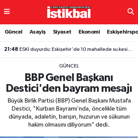
Eskişehirspor
Eskişehir Nöbetçi Eczaneler
Güncel
Asayiş
Siyaset
Ekonomi
Eskişehirsp
Güncel
Eskişehir Hava Durumu
21:48
ESKİ duyurdu: Eskişehir'de 10 mahallede su kesintisi
Asayiş
Eskişehir Namaz Vakitleri
GÜNCEL
Siyaset
Eskişehir Trafik Yoğunluk Haritası
BBP Genel Başkanı
Destici'den bayram mesajı
Spor
TFF 3.Lig 4.Grup Puan Durumu ve Fikstür
Büyük Birlik Partisi (BBP) Genel Başkanı Mustafa
Eğitim
Tüm Manşetler
Destici, "Kurban Bayramı'nda, öncelikle tüm
dünyada, adaletin, barışın, huzurun ve sükunun
Ekonomi
Son Dakika Haberleri
hakim olmasını diliyorum" dedi.
Sağlık
Haber Arşivi