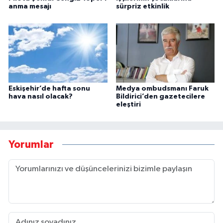
anma mesajı
sürpriz etkinlik
Eskişehir’de hafta sonu
Medya ombudsmanı Faruk
hava nasıl olacak?
Bildirici’den gazetecilere
eleştiri
Yorumlar