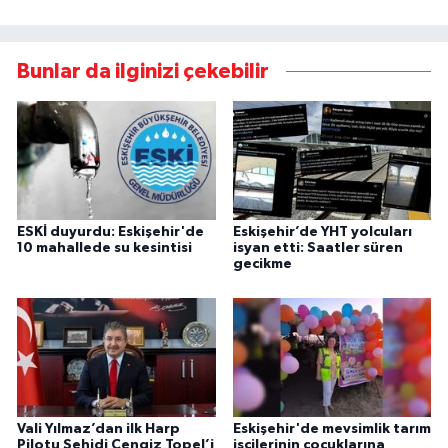
Bunlar da ilginizi çekebilir
ESKİ duyurdu: Eskişehir'de
Eskişehir’de YHT yolcuları
10 mahallede su kesintisi
isyan etti: Saatler süren
gecikme
Vali Yılmaz’dan ilk Harp
Eskişehir'de mevsimlik tarım
Pilotu Şehidi Cengiz Topel’i
işçilerinin çocuklarına