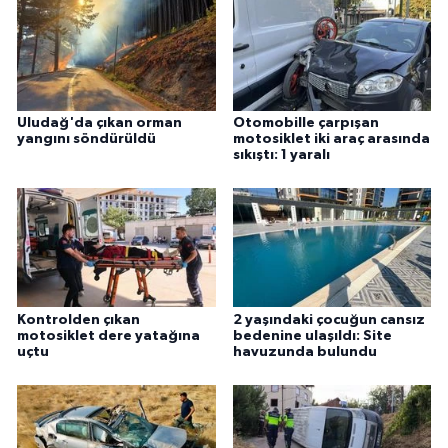
Uludağ'da çıkan orman
Otomobille çarpışan
yangını söndürüldü
motosiklet iki araç arasında
sıkıştı: 1 yaralı
Kontrolden çıkan
2 yaşındaki çocuğun cansız
motosiklet dere yatağına
bedenine ulaşıldı: Site
uçtu
havuzunda bulundu