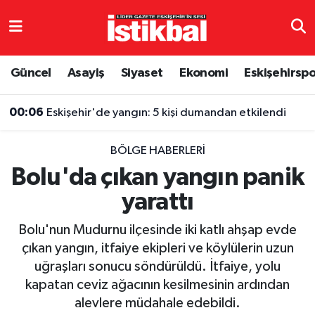
Eskişehirspor
Eskişehir Nöbetçi Eczaneler
Güncel
Asayiş
Siyaset
Ekonomi
Eskişehirsp
Güncel
Eskişehir Hava Durumu
00:06
Eskişehir'de yangın: 5 kişi dumandan etkilendi
Asayiş
Eskişehir Namaz Vakitleri
23:58
Utku Çakırözer’in “Basın özgürlüğü araştırılsın” önergesi AK Parti ve MHP oylarıyla reddedildi
BÖLGE HABERLERI
Siyaset
Eskişehir Trafik Yoğunluk Haritası
Bolu'da çıkan yangın panik
yarattı
Spor
TFF 3.Lig 4.Grup Puan Durumu ve Fikstür
Bolu'nun Mudurnu ilçesinde iki katlı ahşap evde
Eğitim
Tüm Manşetler
çıkan yangın, itfaiye ekipleri ve köylülerin uzun
uğraşları sonucu söndürüldü. İtfaiye, yolu
Ekonomi
Son Dakika Haberleri
kapatan ceviz ağacının kesilmesinin ardından
alevlere müdahale edebildi.
Sağlık
Haber Arşivi