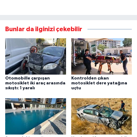
Bunlar da ilginizi çekebilir
Otomobille çarpışan
Kontrolden çıkan
motosiklet iki araç arasında
motosiklet dere yatağına
sıkıştı: 1 yaralı
uçtu