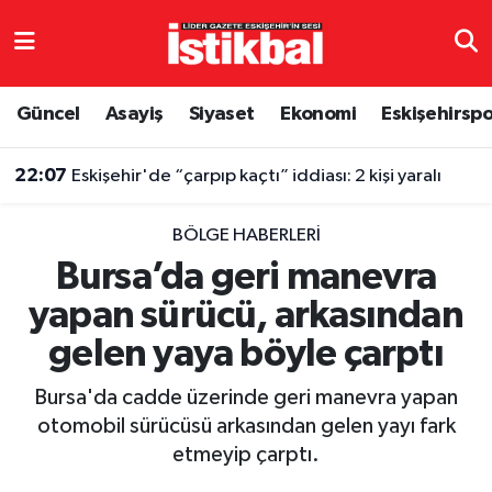
Eskişehirspor
Eskişehir Nöbetçi Eczaneler
Güncel
Asayiş
Siyaset
Ekonomi
Eskişehirsp
Güncel
Eskişehir Hava Durumu
22:07
Eskişehir'de “çarpıp kaçtı” iddiası: 2 kişi yaralı
Asayiş
Eskişehir Namaz Vakitleri
BÖLGE HABERLERI
Siyaset
Eskişehir Trafik Yoğunluk Haritası
Bursa’da geri manevra
yapan sürücü, arkasından
Spor
TFF 3.Lig 4.Grup Puan Durumu ve Fikstür
gelen yaya böyle çarptı
Eğitim
Tüm Manşetler
Bursa'da cadde üzerinde geri manevra yapan
Ekonomi
Son Dakika Haberleri
otomobil sürücüsü arkasından gelen yayı fark
etmeyip çarptı.
Sağlık
Haber Arşivi