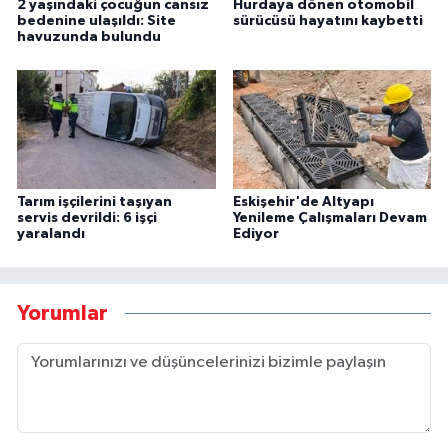
2 yaşındaki çocuğun cansız
Hurdaya dönen otomobil
bedenine ulaşıldı: Site
sürücüsü hayatını kaybetti
havuzunda bulundu
Tarım işçilerini taşıyan
Eskişehir'de Altyapı
servis devrildi: 6 işçi
Yenileme Çalışmaları Devam
yaralandı
Ediyor
Yorumlar