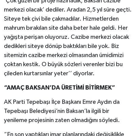
‘Çok güzel bir proje hazırladık, Baksan cazibe
merkezi olacak’ dediler. Aradan 2,5 yıl süre geçti.
Siteye tek çivi bile çakmadılar. Hizmetlerden
mahrum bırakılan site daha beter hale geldi. Her
yağışta perişan oluyoruz. Cazibe merkezi olacak
dedikleri siteye dönüp baktıkları bile yok. Biz
sitemizin cazibe merkezi olmasından ümidimizi
çoktan kestik. O büyük sözleri verenler bizi bu
çileden kurtarsınlar yeter’’ diyorlar.
“AMAÇ BAKSAN’DA ÜRETİMİ BİTİRMEK”
AK Parti Tepebaşı İlçe Başkanı Emre Aydın da
Tepebaşı Belediyesi’nin Baksan’la ilgili bir
yenileme projesinin zaten olmadığını söyledi.
“En son yaptıkları imar planlarındaki değişiklikle