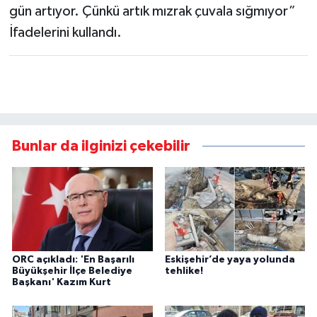
gün artıyor. Çünkü artık mızrak çuvala sığmıyor”
İfadelerini kullandı.
Bunlar da ilginizi çekebilir
ORC açıkladı: 'En Başarılı
Eskişehir’de yaya yolunda
Büyükşehir İlçe Belediye
tehlike!
Başkanı' Kazım Kurt