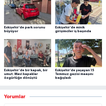
Eskişehir’de park sorunu
Eskişehir’de minik
büyüyor
girişimciler iş başında
Eskişehir'de bir kapak, bir
Eskişehir’de yaşayan 15
umut: Mavi kapaklar
Temmuz gazisi maaşını
özgürlüğe dönüştü
bağışladı
Yorumlar