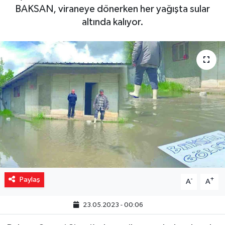
BAKSAN, viraneye dönerken her yağışta sular
Yaşam
altında kalıyor.
Resmi ilanlar
Paylaş
-
+
A
A
23.05.2023 - 00:06