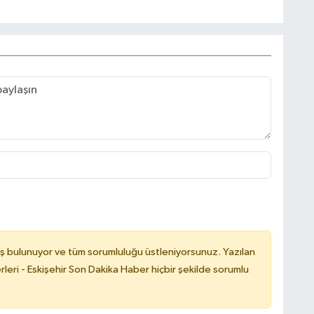
ş bulunuyor ve tüm sorumluluğu üstleniyorsunuz. Yazılan
leri - Eskişehir Son Dakika Haber hiçbir şekilde sorumlu