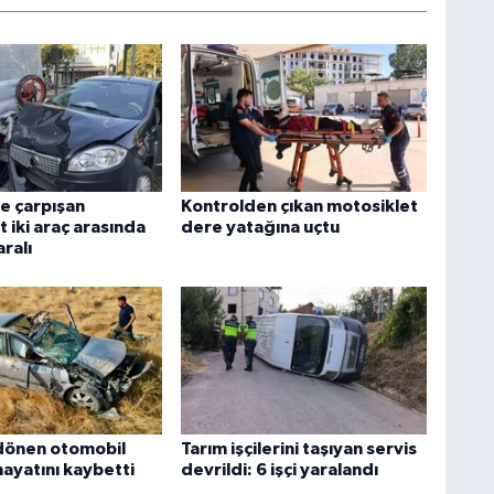
e çarpışan
Kontrolden çıkan motosiklet
 iki araç arasında
dere yatağına uçtu
aralı
dönen otomobil
Tarım işçilerini taşıyan servis
hayatını kaybetti
devrildi: 6 işçi yaralandı