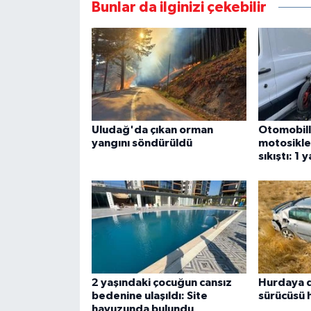
Bunlar da ilginizi çekebilir
Uludağ'da çıkan orman
Otomobill
yangını söndürüldü
motosiklet
sıkıştı: 1 y
2 yaşındaki çocuğun cansız
Hurdaya 
bedenine ulaşıldı: Site
sürücüsü 
havuzunda bulundu