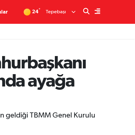
°
24
nlar
Tepebaşı
mhurbaşkanı
ında ayağa
in geldiği TBMM Genel Kurulu