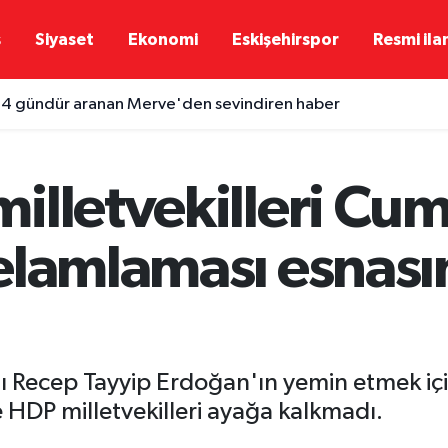
ş
Siyaset
Ekonomi
Eskişehirspor
Resmi ila
e 4 gündür aranan Merve'den sevindiren haber
illetvekilleri Cu
elamlaması esnas
 Recep Tayyip Erdoğan'ın yemin etmek iç
HDP milletvekilleri ayağa kalkmadı.