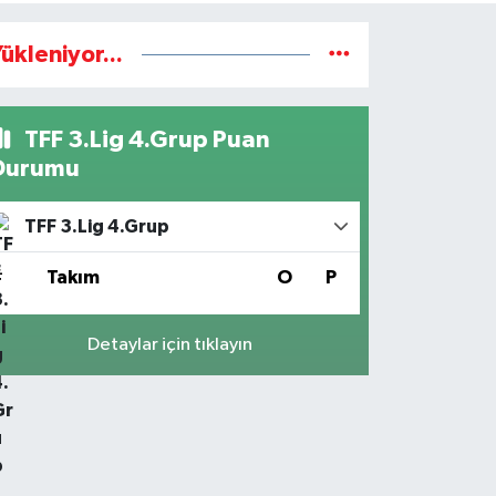
ükleniyor...
TFF 3.Lig 4.Grup Puan
Durumu
TFF 3.Lig 4.Grup
#
Takım
O
P
Detaylar için tıklayın