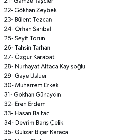
21- Gamze Taşcıer
22- Gökhan Zeybek
23- Bülent Tezcan
24- Orhan Sarıbal
25- Seyit Torun
26- Tahsin Tarhan
27- Özgür Karabat
28- Nurhayat Altaca Kayışoğlu
29- Gaye Usluer
30- Muharrem Erkek
31- Gökhan Günaydın
32- Eren Erdem
33- Hasan Baltacı
34- Devrim Barış Çelik
35- Gülizar Biçer Karaca