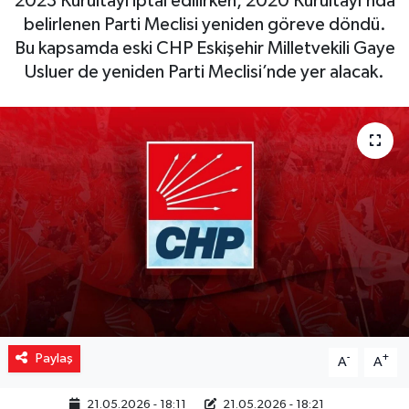
2023 Kurultayı iptal edilirken, 2020 Kurultayı’nda
belirlenen Parti Meclisi yeniden göreve döndü.
Yaşam
Bu kapsamda eski CHP Eskişehir Milletvekili Gaye
Usluer de yeniden Parti Meclisi’nde yer alacak.
Resmi ilanlar
Paylaş
-
+
A
A
21.05.2026 - 18:11
21.05.2026 - 18:21