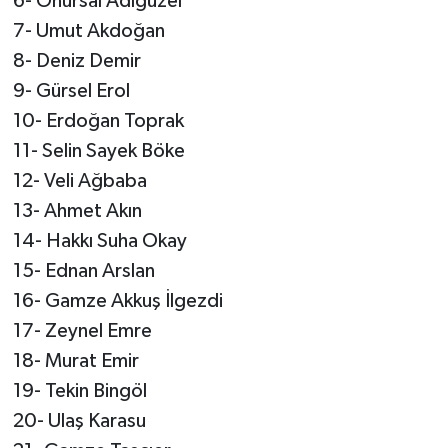
6- Onursal Adıgüzel
7- Umut Akdoğan
8- Deniz Demir
9- Gürsel Erol
10- Erdoğan Toprak
11- Selin Sayek Böke
12- Veli Ağbaba
13- Ahmet Akın
14- Hakkı Suha Okay
15- Ednan Arslan
16- Gamze Akkuş İlgezdi
17- Zeynel Emre
18- Murat Emir
19- Tekin Bingöl
20- Ulaş Karasu