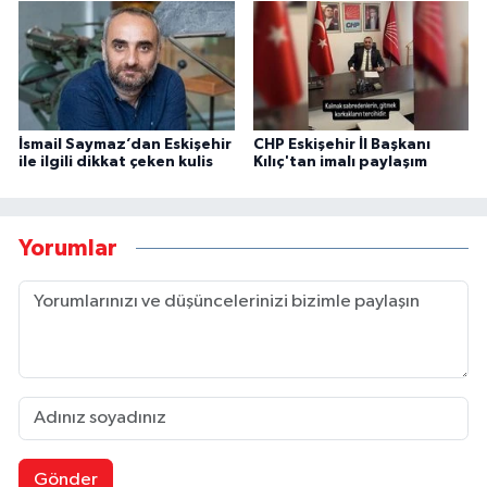
İsmail Saymaz’dan Eskişehir
CHP Eskişehir İl Başkanı
ile ilgili dikkat çeken kulis
Kılıç'tan imalı paylaşım
Yorumlar
Gönder