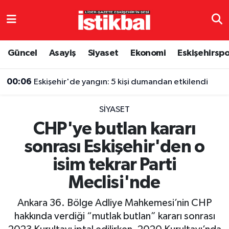
Eskişehirspor
Eskişehir Nöbetçi Eczaneler
Güncel
Asayiş
Siyaset
Ekonomi
Eskişehirsp
Güncel
Eskişehir Hava Durumu
00:06
Eskişehir'de yangın: 5 kişi dumandan etkilendi
Asayiş
Eskişehir Namaz Vakitleri
SIYASET
Siyaset
Eskişehir Trafik Yoğunluk Haritası
CHP'ye butlan kararı
sonrası Eskişehir'den o
Spor
TFF 3.Lig 4.Grup Puan Durumu ve Fikstür
isim tekrar Parti
Eğitim
Tüm Manşetler
Meclisi'nde
Ekonomi
Son Dakika Haberleri
Ankara 36. Bölge Adliye Mahkemesi’nin CHP
hakkında verdiği “mutlak butlan” kararı sonrası
Sağlık
Haber Arşivi