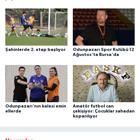
Şahinlerde 2. etap başlıyor
Odunpazarı Spor Kulübü 12
Ağustos'ta Bursa'da
Odunpazarı'nın kalesi emin
Amatör futbol can
ellerde
çekişiyor: Çocuklar sahadan
koparılıyor