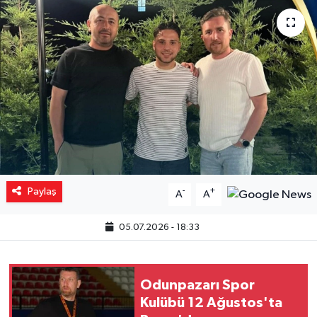
Yaşam
Resmi ilanlar
Paylaş
-
+
A
A
05.07.2026 - 18:33
Odunpazarı Spor
Kulübü 12 Ağustos'ta