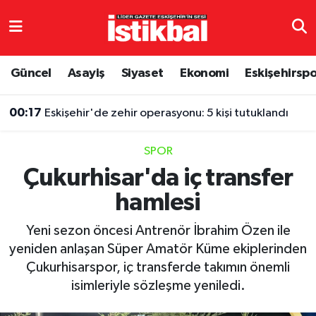
Eskişehirspor
Eskişehir Nöbetçi Eczaneler
Güncel
Asayiş
Siyaset
Ekonomi
Eskişehirsp
Güncel
Eskişehir Hava Durumu
00:17
Eskişehir'de zehir operasyonu: 5 kişi tutuklandı
Asayiş
Eskişehir Namaz Vakitleri
SPOR
Siyaset
Eskişehir Trafik Yoğunluk Haritası
Çukurhisar'da iç transfer
hamlesi
Spor
TFF 3.Lig 4.Grup Puan Durumu ve Fikstür
Yeni sezon öncesi Antrenör İbrahim Özen ile
Eğitim
Tüm Manşetler
yeniden anlaşan Süper Amatör Küme ekiplerinden
Çukurhisarspor, iç transferde takımın önemli
Ekonomi
Son Dakika Haberleri
isimleriyle sözleşme yeniledi.
Sağlık
Haber Arşivi