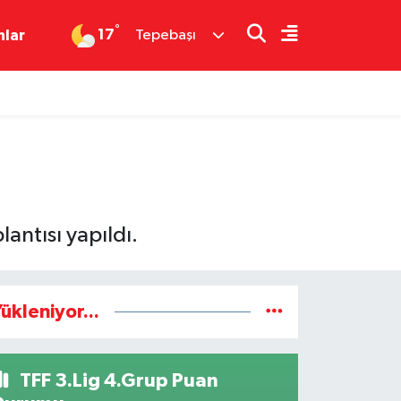
°
17
nlar
Tepebaşı
antısı yapıldı.
ükleniyor...
TFF 3.Lig 4.Grup Puan