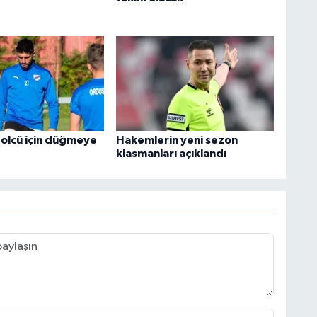
olcü için düğmeye
Hakemlerin yeni sezon
klasmanları açıklandı