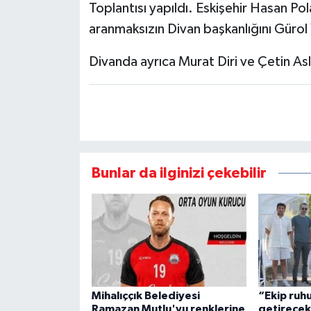
Toplantısı yapıldı. Eskişehir Hasan P
aranmaksızın
Divan başkanlığını Gürol 
Divanda ayrıca Murat Diri ve Çetin Asla
Bunlar da ilginizi çekebilir
Mihalıççık Belediyesi
“Ekip ruhu
Ramazan Mutlu'yu renklerine
getirece