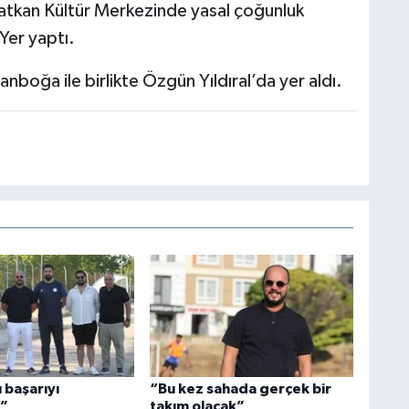
olatkan Kültür Merkezinde yasal çoğunluk
Yer yaptı.
nboğa ile birlikte Özgün Yıldıral’da yer aldı.
 başarıyı
“Bu kez sahada gerçek bir
k”
takım olacak”