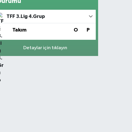
Durumu
TFF 3.Lig 4.Grup
#
Takım
O
P
Detaylar için tıklayın