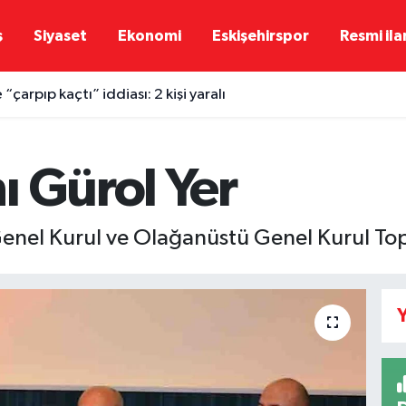
ş
Siyaset
Ekonomi
Eskişehirspor
Resmi ila
“çarpıp kaçtı” iddiası: 2 kişi yaralı
ı Gürol Yer
enel Kurul ve Olağanüstü Genel Kurul Topl
Y