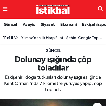
Eskişehirspor
Eskişehir Nöbetçi Eczaneler
Güncel
Asayiş
Siyaset
Ekonomi
Eskişehirsp
Güncel
Eskişehir Hava Durumu
11:46
Vali Yılmaz’dan ilk Harp Pilotu Şehidi Cengiz Topel’i anma mesajı
Asayiş
Eskişehir Namaz Vakitleri
GÜNCEL
Siyaset
Eskişehir Trafik Yoğunluk Haritası
Dolunay ışığında çöp
toladılar
Spor
TFF 3.Lig 4.Grup Puan Durumu ve Fikstür
Eskişehirli doğa tutkunları dolunay ışığı eşliğinde
Eğitim
Tüm Manşetler
Kent Ormanı'nda 7 kilometre yürüyüş yapıp, çöp
topladı.
Ekonomi
Son Dakika Haberleri
Sağlık
Haber Arşivi