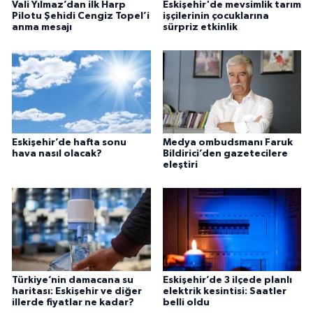
Vali Yılmaz’dan ilk Harp
Eskişehir'de mevsimlik tarım
Pilotu Şehidi Cengiz Topel’i
işçilerinin çocuklarına
anma mesajı
sürpriz etkinlik
Eskişehir’de hafta sonu
Medya ombudsmanı Faruk
hava nasıl olacak?
Bildirici’den gazetecilere
eleştiri
Türkiye’nin damacana su
Eskişehir’de 3 ilçede planlı
haritası: Eskişehir ve diğer
elektrik kesintisi: Saatler
illerde fiyatlar ne kadar?
belli oldu