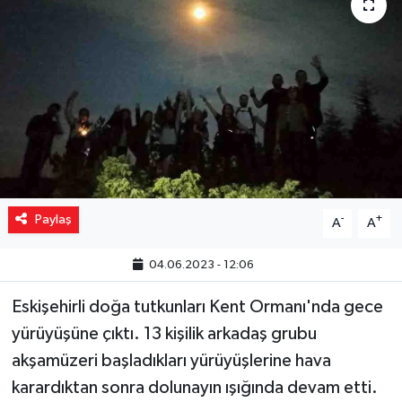
Yaşam
Resmi ilanlar
Paylaş
-
+
A
A
04.06.2023 - 12:06
Eskişehirli doğa tutkunları Kent Ormanı'nda gece
yürüyüşüne çıktı. 13 kişilik arkadaş grubu
akşamüzeri başladıkları yürüyüşlerine hava
karardıktan sonra dolunayın ışığında devam etti.