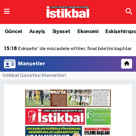
Eskişehirspor
Eskişehir Nöbetçi Eczaneler
Güncel
Asayiş
Siyaset
Ekonomi
Eskişehirsp
Güncel
Eskişehir Hava Durumu
15:18
Eskişehir'de mücadele ettiler, final biletini kaptılar
Asayiş
Eskişehir Namaz Vakitleri
Manşetler
Siyaset
Eskişehir Trafik Yoğunluk Haritası
İstikbal Gazetesi Manşetleri
Spor
TFF 3.Lig 4.Grup Puan Durumu ve Fikstür
Eğitim
Tüm Manşetler
Ekonomi
Son Dakika Haberleri
Sağlık
Haber Arşivi