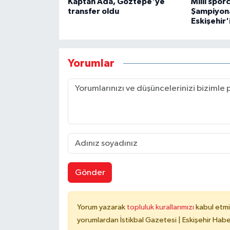
Kaptan Ada, Göztepe'ye
Milli spor
transfer oldu
Şampiyona
Eskişehir'
Yorumlar
Gönder
Yorum yazarak
topluluk kurallarımızı
kabul etmi
yorumlardan İstikbal Gazetesi | Eskişehir Haber