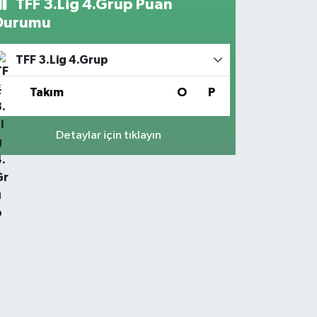
TFF 3.Lig 4.Grup Puan
Durumu
TFF 3.Lig 4.Grup
#
Takım
O
P
Detaylar için tıklayın