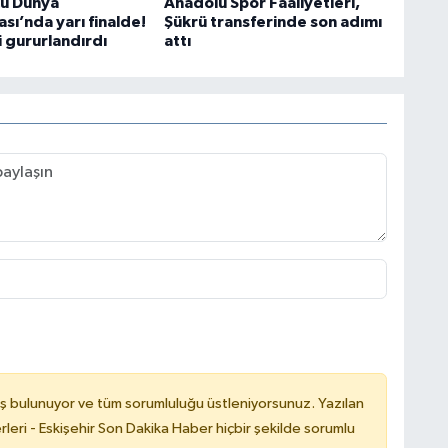
cu Dünya
Anadolu Spor Faaliyetleri,
sı’nda yarı finalde!
Şükrü transferinde son adımı
i gururlandırdı
attı
ş bulunuyor ve tüm sorumluluğu üstleniyorsunuz. Yazılan
leri - Eskişehir Son Dakika Haber hiçbir şekilde sorumlu