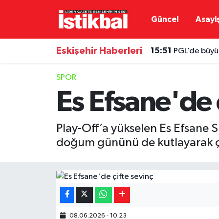
Güncel
Asayi
Eskişehirspor
Eskişehir Nöbetçi Eczaneler
Eskişehir Haberleri
15:51
PGL’de büyük
Güncel
Eskişehir Hava Durumu
SPOR
Asayiş
Eskişehir Namaz Vakitleri
Es Efsane'de 
Siyaset
Eskişehir Trafik Yoğunluk Haritası
Play-Off’a yükselen Es Efsane 
Spor
TFF 3.Lig 4.Grup Puan Durumu ve Fikstür
doğum gününü de kutlayarak çi
Eğitim
Tüm Manşetler
Ekonomi
Son Dakika Haberleri
Sağlık
Haber Arşivi
08.06.2026 - 10:23