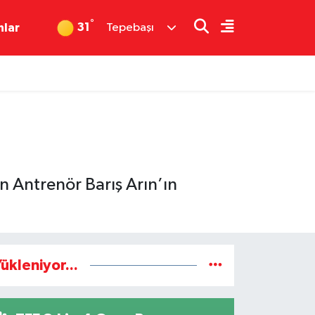
°
31
nlar
Tepebaşı
 Antrenör Barış Arın’ın
ükleniyor...