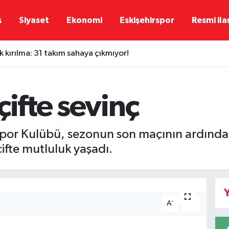
ş
Siyaset
Ekonomi
Eskişehirspor
Resmi ila
 kırılma: 31 takım sahaya çıkmıyor!
çifte sevinç
Spor Kulübü, sezonun son maçının ardından
fte mutluluk yaşadı.
Y
-
+
A
A