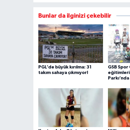
Bunlar da ilginizi çekebilir
PGL’de büyük kırılma: 31
GSB Spor 
takım sahaya çıkmıyor!
eğitimler
Parkı’nda