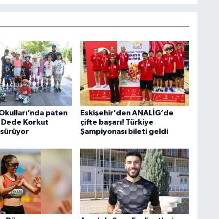
Okulları’nda paten
Eskişehir’den ANALİG’de
i Dede Korkut
çifte başarı! Türkiye
 sürüyor
Şampiyonası bileti geldi