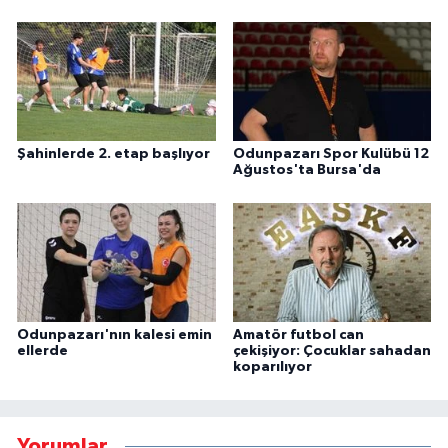
Şahinlerde 2. etap başlıyor
Odunpazarı Spor Kulübü 12
Ağustos'ta Bursa'da
Odunpazarı'nın kalesi emin
Amatör futbol can
ellerde
çekişiyor: Çocuklar sahadan
koparılıyor
Yorumlar