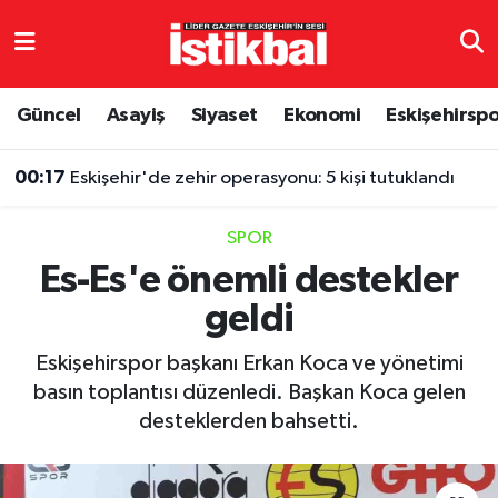
Eskişehirspor
Eskişehir Nöbetçi Eczaneler
Güncel
Asayiş
Siyaset
Ekonomi
Eskişehirsp
Güncel
Eskişehir Hava Durumu
00:17
Eskişehir'de zehir operasyonu: 5 kişi tutuklandı
Asayiş
Eskişehir Namaz Vakitleri
SPOR
Siyaset
Eskişehir Trafik Yoğunluk Haritası
Es-Es'e önemli destekler
geldi
Spor
TFF 3.Lig 4.Grup Puan Durumu ve Fikstür
Eskişehirspor başkanı Erkan Koca ve yönetimi
Eğitim
Tüm Manşetler
basın toplantısı düzenledi. Başkan Koca gelen
desteklerden bahsetti.
Ekonomi
Son Dakika Haberleri
Sağlık
Haber Arşivi