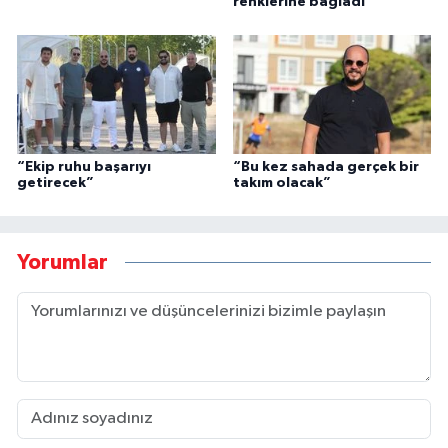
renklerine bağladı
“Ekip ruhu başarıyı
“Bu kez sahada gerçek bir
getirecek”
takım olacak”
Yorumlar