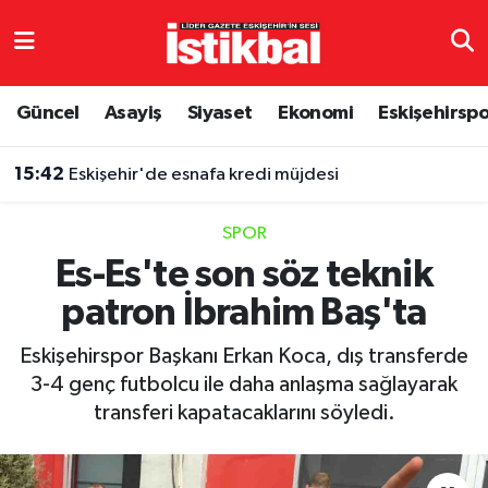
Eskişehirspor
Eskişehir Nöbetçi Eczaneler
Güncel
Asayiş
Siyaset
Ekonomi
Eskişehirsp
Güncel
Eskişehir Hava Durumu
15:42
Eskişehir'de esnafa kredi müjdesi
Asayiş
Eskişehir Namaz Vakitleri
SPOR
Siyaset
Eskişehir Trafik Yoğunluk Haritası
Es-Es'te son söz teknik
patron İbrahim Baş'ta
Spor
TFF 3.Lig 4.Grup Puan Durumu ve Fikstür
Eskişehirspor Başkanı Erkan Koca, dış transferde
Eğitim
Tüm Manşetler
3-4 genç futbolcu ile daha anlaşma sağlayarak
transferi kapatacaklarını söyledi.
Ekonomi
Son Dakika Haberleri
Sağlık
Haber Arşivi