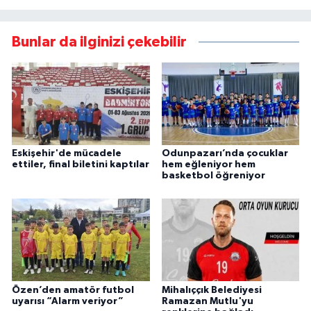
Bunlar da ilginizi çekebilir
Eskişehir'de mücadele
Odunpazarı’nda çocuklar
ettiler, final biletini kaptılar
hem eğleniyor hem
basketbol öğreniyor
Özen’den amatör futbol
Mihalıççık Belediyesi
uyarısı “Alarm veriyor”
Ramazan Mutlu'yu