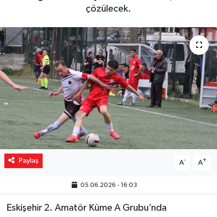
çözülecek.
Yaşam
Resmi ilanlar
Paylaş
-
+
A
A
05.06.2026 - 16:03
Eskişehir 2. Amatör Küme A Grubu’nda