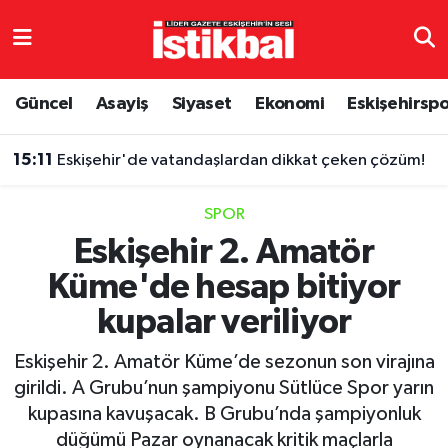
Eskişehirspor
Eskişehir Nöbetçi Eczaneler
Güncel
Asayiş
Siyaset
Ekonomi
Eskişehirsp
Güncel
Eskişehir Hava Durumu
15:11
Eskişehir'de vatandaşlardan dikkat çeken çözüm!
Asayiş
Eskişehir Namaz Vakitleri
SPOR
Siyaset
Eskişehir Trafik Yoğunluk Haritası
Eskişehir 2. Amatör
Küme'de hesap bitiyor
Spor
TFF 3.Lig 4.Grup Puan Durumu ve Fikstür
kupalar veriliyor
Eğitim
Tüm Manşetler
Eskişehir 2. Amatör Küme’de sezonun son virajına
Ekonomi
Son Dakika Haberleri
girildi. A Grubu’nun şampiyonu Sütlüce Spor yarın
kupasına kavuşacak. B Grubu’nda şampiyonluk
Sağlık
Haber Arşivi
düğümü Pazar oynanacak kritik maçlarla