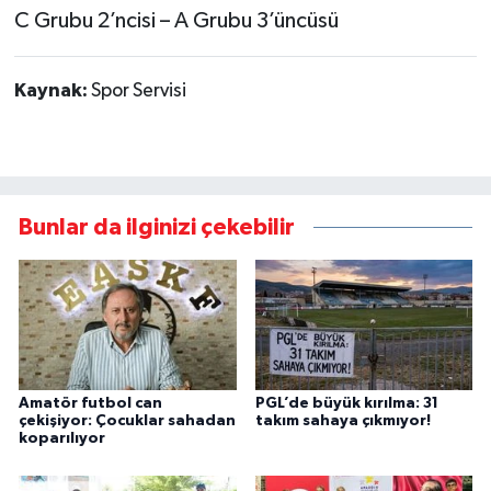
C Grubu 2’ncisi – A Grubu 3’üncüsü
Kaynak:
Spor Servisi
Bunlar da ilginizi çekebilir
Amatör futbol can
PGL’de büyük kırılma: 31
çekişiyor: Çocuklar sahadan
takım sahaya çıkmıyor!
koparılıyor