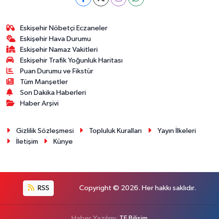
Eskişehir Nöbetçi Eczaneler
Eskişehir Hava Durumu
Eskişehir Namaz Vakitleri
Eskişehir Trafik Yoğunluk Haritası
Puan Durumu ve Fikstür
Tüm Manşetler
Son Dakika Haberleri
Haber Arşivi
Gizlilik Sözleşmesi
Topluluk Kuralları
Yayın İlkeleri
İletişim
Künye
RSS
Copyright © 2026. Her hakkı saklıdır.
Haber Yazılımı:
TE Bilişim