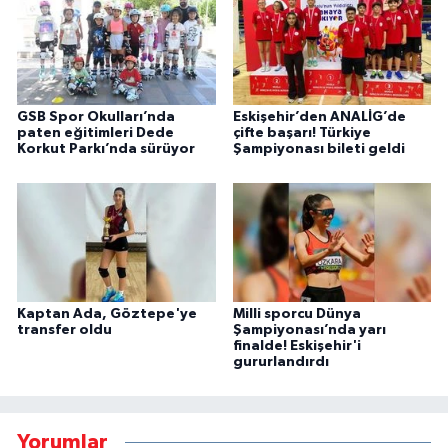
GSB Spor Okulları’nda
Eskişehir’den ANALİG’de
paten eğitimleri Dede
çifte başarı! Türkiye
Korkut Parkı’nda sürüyor
Şampiyonası bileti geldi
Kaptan Ada, Göztepe'ye
Milli sporcu Dünya
transfer oldu
Şampiyonası’nda yarı
finalde! Eskişehir'i
gururlandırdı
Yorumlar