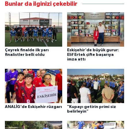
Bunlar da ilginizi çekebilir
Çeyrek finalde ilk yarı
Eskişehir'de büyük gurur:
finalistler belli oldu
Elif Ertek çifte başarıya
imza attı
ANALİG'de Eskişehir rüzgarı
"Kupayı getirin primi siz
belirleyin"