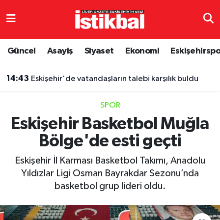
Eskişehirspor
Eskişehir Nöbetçi Eczaneler
Güncel
Asayiş
Siyaset
Ekonomi
Eskişehirsp
Güncel
Eskişehir Hava Durumu
14:43
Eskişehir'de vatandaşların talebi karşılık buldu
Asayiş
Eskişehir Namaz Vakitleri
SPOR
Siyaset
Eskişehir Trafik Yoğunluk Haritası
Eskişehir Basketbol Muğla
Bölge'de esti geçti
Spor
TFF 3.Lig 4.Grup Puan Durumu ve Fikstür
Eskişehir İl Karması Basketbol Takımı, Anadolu
Eğitim
Tüm Manşetler
Yıldızlar Ligi Osman Bayrakdar Sezonu’nda
basketbol grup lideri oldu.
Ekonomi
Son Dakika Haberleri
Sağlık
Haber Arşivi