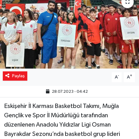
Yaşam
Resmi ilanlar
Paylaş
-
+
A
A
28.07.2023 - 04:42
Eskişehir İl Karması Basketbol Takımı, Muğla
Gençlik ve Spor İl Müdürlüğü tarafından
düzenlenen Anadolu Yıldızlar Ligi Osman
Bayrakdar Sezonu’nda basketbol grup lideri