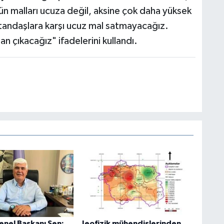
ün malları ucuza değil, aksine çok daha yüksek
atandaşlara karşı ucuz mal satmayacağız.
an çıkacağız" ifadelerini kullandı.
nel Başkanı Şen:
Jeofizik mühendislerinden