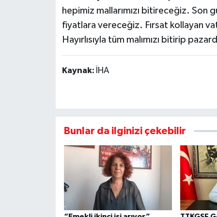
hepimiz mallarımızı bitireceğiz. Son g
fiyatlara vereceğiz. Fırsat kollayan v
Hayırlısıyla tüm malımızı bitirip pazard
Kaynak:
İHA
Bunlar da ilginizi çekebilir
“Emekli ikinci işi arıyor”
TTKGSF Ge