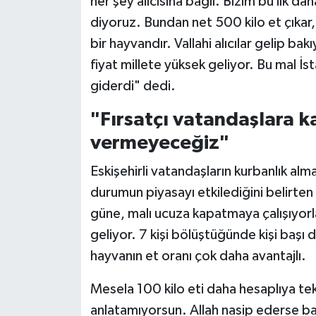
her şey alıcısına bağlı. Bizim bu ilk 
diyoruz. Bundan net 500 kilo et çıkar,
bir hayvandır. Vallahi alıcılar gelip b
fiyat millete yüksek geliyor. Bu mal İ
giderdi" dedi.
"Fırsatçı vatandaşlara k
vermeyeceğiz"
Eskişehirli vatandaşların kurbanlık alma
durumun piyasayı etkilediğini belirten
güne, malı ucuza kapatmaya çalışıyorl
geliyor. 7 kişi bölüştüğünde kişi başı
hayvanın et oranı çok daha avantajlı.
Mesela 100 kilo eti daha hesaplıya te
anlatamıyorsun. Allah nasip ederse 