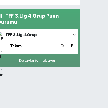
TFF 3.Lig 4.Grup Puan
Durumu
TFF 3.Lig 4.Grup
#
Takım
O
P
Detaylar için tıklayın