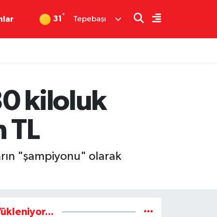
°
31
nlar
Tepebaşı
0 kiloluk
n TL
arın "şampiyonu" olarak
ükleniyor...