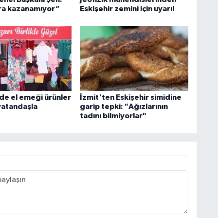
ra kazanamıyor”
Eskişehir zemini için uyarı!
'de el emeği ürünler
İzmit'ten Eskişehir simidine
 vatandaşla
garip tepki: "Ağızlarının
tadını bilmiyorlar"