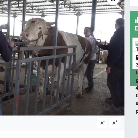
-
+
A
A