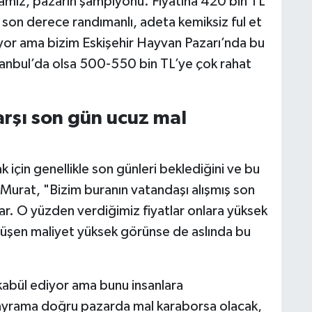
danamız, pazarın şampiyonu. Fiyatına 420 bin TL
 son derece randımanlı, adeta kemiksiz ful et
akıyor ama bizim Eskişehir Hayvan Pazarı’nda bu
stanbul’da olsa 500-550 bin TL’ye çok rahat
arşı son gün ucuz mal
k için genellikle son günleri beklediğini ve bu
 Murat, "Bizim buranın vatandaşı alışmış son
ar. O yüzden verdiğimiz fiyatlar onlara yüksek
 düşen maliyet yüksek görünse de aslında bu
kabül ediyor ama bunu insanlara
bayrama doğru pazarda mal karaborsa olacak,