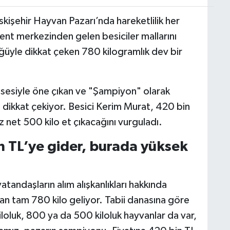
işehir Hayvan Pazarı’nda hareketlilik her
ent merkezinden gelen besiciler mallarını
üyle dikkat çeken 780 kilogramlık dev bir
ssesiyle öne çıkan ve "Şampiyon" olarak
a dikkat çekiyor. Besici Kerim Murat, 420 bin
 net 500 kilo et çıkacağını vurguladı.
n TL’ye gider, burada yüksek
tandaşların alım alışkanlıkları hakkında
n tam 780 kilo geliyor. Tabii danasına göre
iloluk, 800 ya da 500 kiloluk hayvanlar da var,