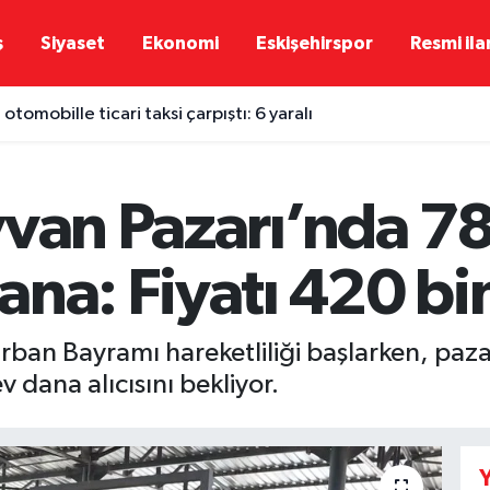
ş
Siyaset
Ekonomi
Eskişehirspor
Resmi ila
otomobille ticari taksi çarpıştı: 6 yaralı
yvan Pazarı’nda 78
na: Fiyatı 420 bi
rban Bayramı hareketliliği başlarken, paz
 dana alıcısını bekliyor.
Y