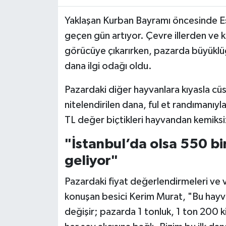
Yaklaşan Kurban Bayramı öncesinde Esk
geçen gün artıyor. Çevre illerden ve k
görücüye çıkarırken, pazarda büyüklüğ
dana ilgi odağı oldu.
Pazardaki diğer hayvanlara kıyasla cü
nitelendirilen dana, ful et randımanıyl
TL değer biçtikleri hayvandan kemiksiz
"İstanbul’da olsa 550 bi
geliyor"
Pazardaki fiyat değerlendirmeleri ve va
konuşan besici Kerim Murat, "Bu hayva
değişir; pazarda 1 tonluk, 1 ton 200 k