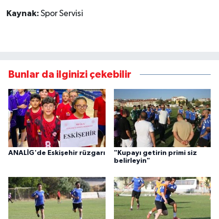
Kaynak:
Spor Servisi
Bunlar da ilginizi çekebilir
ANALİG'de Eskişehir rüzgarı
"Kupayı getirin primi siz
belirleyin"