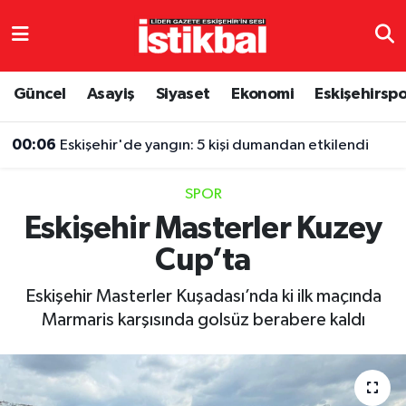
Eskişehirspor
Eskişehir Nöbetçi Eczaneler
Güncel
Asayiş
Siyaset
Ekonomi
Eskişehirsp
Güncel
Eskişehir Hava Durumu
00:06
Eskişehir'de yangın: 5 kişi dumandan etkilendi
Asayiş
Eskişehir Namaz Vakitleri
SPOR
Siyaset
Eskişehir Trafik Yoğunluk Haritası
Eskişehir Masterler Kuzey
Cup’ta
Spor
TFF 3.Lig 4.Grup Puan Durumu ve Fikstür
Eskişehir Masterler Kuşadası’nda ki ilk maçında
Eğitim
Tüm Manşetler
Marmaris karşısında golsüz berabere kaldı
Ekonomi
Son Dakika Haberleri
Sağlık
Haber Arşivi