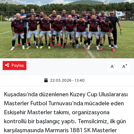
Yaşam
Resmi ilanlar
Paylaş
-
+
A
A
22.05.2026 - 13:40
Kuşadası’nda düzenlenen Kuzey Cup Uluslararası
Masterler Futbol Turnuvası’nda mücadele eden
Eskişehir Masterler takımı, organizasyona
kontrollü bir başlangıç yaptı. Temsilcimiz, ilk gün
karşılaşmasında Marmaris 1881 SK Masterler