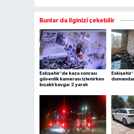
Bunlar da ilginizi çekebilir
Eskişehir'de kaza sonrası
Eskişehir'
güvenlik kamerası izlenirken
dumandan 
bıçaklı kavga: 2 yaralı