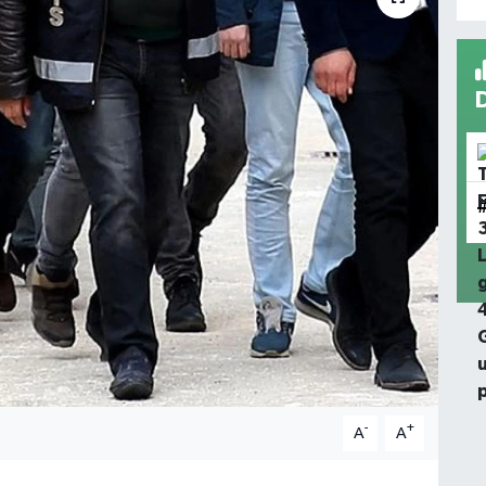
-
+
A
A