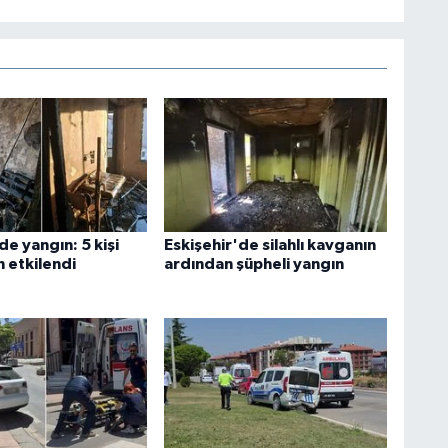
de yangın: 5 kişi
Eskişehir'de silahlı kavganın
etkilendi
ardından şüpheli yangın