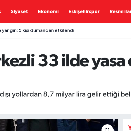
ş
Siyaset
Ekonomi
Eskişehirspor
Resmi ila
e yangın: 5 kişi dumandan etkilendi
kezli 33 ilde yasa 
dışı yollardan 8,7 milyar lira gelir ettiği b
Y