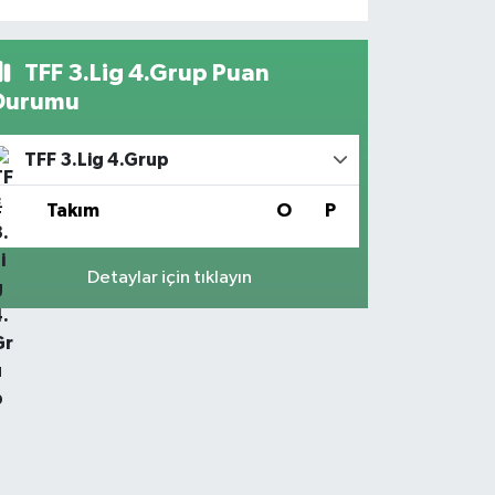
TFF 3.Lig 4.Grup Puan
Durumu
TFF 3.Lig 4.Grup
#
Takım
O
P
Detaylar için tıklayın