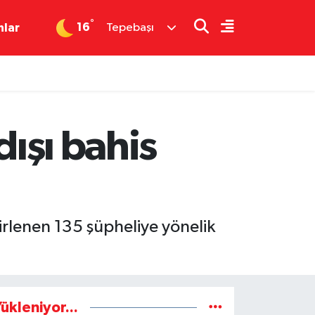
°
16
nlar
Tepebaşı
dışı bahis
elirlenen 135 şüpheliye yönelik
ükleniyor...