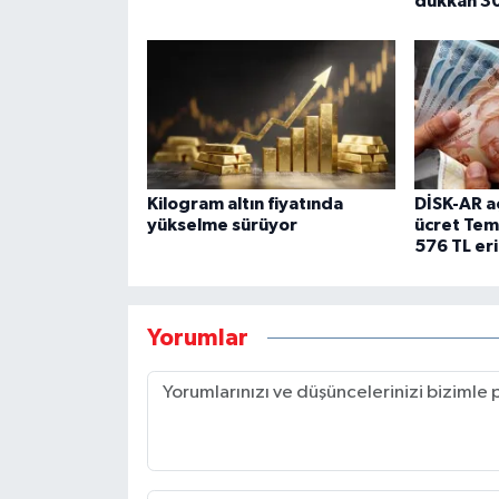
dükkan 300
Kilogram altın fiyatında
DİSK-AR aç
yükselme sürüyor
ücret Tem
576 TL eri
Yorumlar