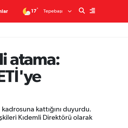
°
17
nlar
Tepebaşı
li atama:
ETİ'ye
mi kadrosuna kattığını duyurdu.
işkileri Kıdemli Direktörü olarak