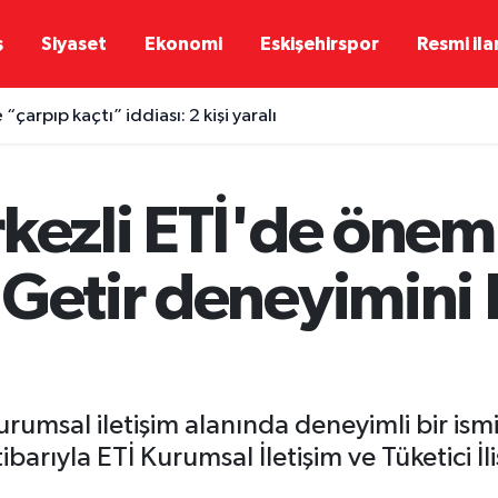
ş
Siyaset
Ekonomi
Eskişehirspor
Resmi ila
“çarpıp kaçtı” iddiası: 2 kişi yaralı
kezli ETİ'de önem
 Getir deneyimini 
kurumsal iletişim alanında deneyimli bir is
barıyla ETİ Kurumsal İletişim ve Tüketici İl