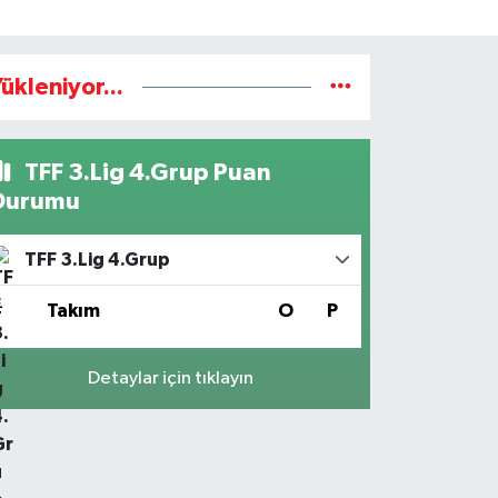
ükleniyor...
TFF 3.Lig 4.Grup Puan
Durumu
TFF 3.Lig 4.Grup
#
Takım
O
P
Detaylar için tıklayın