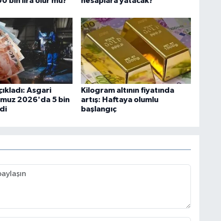
 bin lira olur mu?”
hesaplara yatacak?
ıkladı: Asgari
Kilogram altının fiyatında
muz 2026'da 5 bin
artış: Haftaya olumlu
di
başlangıç