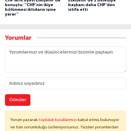
CHP MYK Üyesi Eskişehir’de
Eskişehir’de 2 belediye
konuştu: “CHP’nin ikiye
başkanı daha CHP’den
bölünmesi iktidarın işine
istifa etti
yarar”
Yorumlar
Gönder
Yorum yazarak
topluluk kurallarımızı
kabul etmiş bulunuyor
ve tüm sorumluluğu üstleniyorsunuz. Yazılan yorumlardan