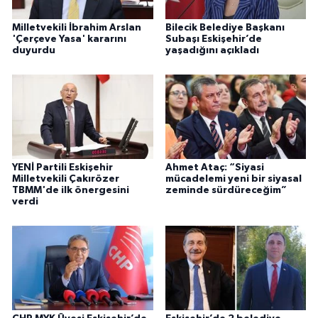
Milletvekili İbrahim Arslan
Bilecik Belediye Başkanı
'Çerçeve Yasa' kararını
Subaşı Eskişehir’de
duyurdu
yaşadığını açıkladı
YENİ Partili Eskişehir
Ahmet Ataç: “Siyasi
Milletvekili Çakırözer
mücadelemi yeni bir siyasal
TBMM'de ilk önergesini
zeminde sürdüreceğim”
verdi