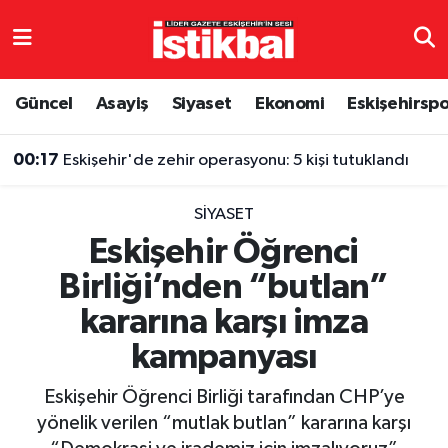
Eskişehirspor
Eskişehir Nöbetçi Eczaneler
Güncel
Asayiş
Siyaset
Ekonomi
Eskişehirsp
Güncel
Eskişehir Hava Durumu
00:17
Eskişehir'de zehir operasyonu: 5 kişi tutuklandı
Asayiş
Eskişehir Namaz Vakitleri
SIYASET
Siyaset
Eskişehir Trafik Yoğunluk Haritası
Eskişehir Öğrenci
Birliği’nden “butlan”
Spor
TFF 3.Lig 4.Grup Puan Durumu ve Fikstür
kararına karşı imza
Eğitim
Tüm Manşetler
kampanyası
Ekonomi
Son Dakika Haberleri
Eskişehir Öğrenci Birliği tarafından CHP’ye
yönelik verilen “mutlak butlan” kararına karşı
Sağlık
Haber Arşivi