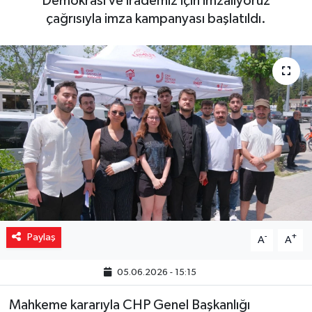
“Demokrasi ve irademiz için imzalıyoruz”
çağrısıyla imza kampanyası başlatıldı.
Yaşam
Resmi ilanlar
Paylaş
-
+
A
A
05.06.2026 - 15:15
Mahkeme kararıyla CHP Genel Başkanlığı