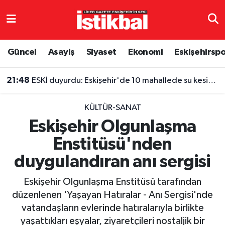
Eskişehirspor
Eskişehir Nöbetçi Eczaneler
Güncel
Asayiş
Siyaset
Ekonomi
Eskişehirsp
Güncel
Eskişehir Hava Durumu
21:48
ESKİ duyurdu: Eskişehir'de 10 mahallede su kesintisi
Asayiş
Eskişehir Namaz Vakitleri
KÜLTÜR-SANAT
Siyaset
Eskişehir Trafik Yoğunluk Haritası
Eskişehir Olgunlaşma
Enstitüsü'nden
Spor
TFF 3.Lig 4.Grup Puan Durumu ve Fikstür
duygulandıran anı sergisi
Eğitim
Tüm Manşetler
Eskişehir Olgunlaşma Enstitüsü tarafından
Ekonomi
Son Dakika Haberleri
düzenlenen 'Yaşayan Hatıralar - Anı Sergisi'nde
vatandaşların evlerinde hatıralarıyla birlikte
Sağlık
Haber Arşivi
yaşattıkları eşyalar, ziyaretçileri nostaljik bir