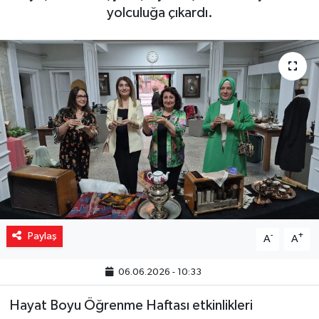
yolculuğa çıkardı.
Yaşam
Resmi ilanlar
Paylaş
-
+
A
A
06.06.2026 - 10:33
Hayat Boyu Öğrenme Haftası etkinlikleri