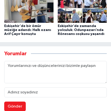
Eskişehir'de bir ömür
Eskişehir’de zamanda
müziğe adandı: Halk ozanı
yolculuk: Odunpazarı’nda
Arif Çayır konuştu
Rönesans coşkusu yaşandı
Yorumlar
Gönder