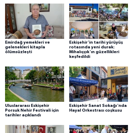
Emirdağ yemekleri ve
Eskişehir'in tarihi yürüyüş
gelenekleri kitapla
rotasında yeni durak:
ölümsüzleşti
Mihalıççık'ın güzellikleri
keşfedildi
Uluslararası Eskişehir
Eskişehir Sanat Sokağı'nda
Porsuk Nehir Festivali için
Hayal Orkestrası coşkusu
tarihler açıklandı