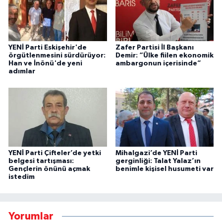
YENİ Parti Eskişehir'de
Zafer Partisi İl Başkanı
örgütlenmesini sürdürüyor:
Demir: “Ülke fiilen ekonomik
Han ve İnönü'de yeni
ambargonun içerisinde”
adımlar
YENİ Parti Çifteler’de yetki
Mihalgazi’de YENİ Parti
belgesi tartışması:
gerginliği: Talat Yalaz’ın
Gençlerin önünü açmak
benimle kişisel husumeti var
istedim
Yorumlar