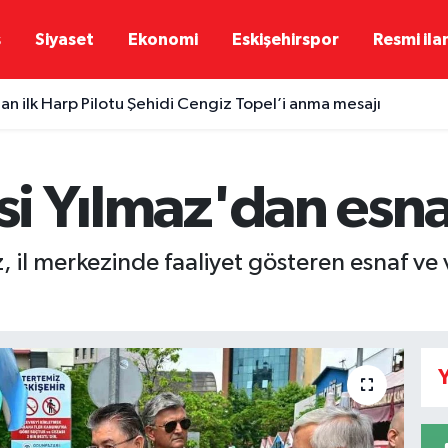
ş
Siyaset
Ekonomi
Eskişehirspor
Resmi ila
dan ilk Harp Pilotu Şehidi Cengiz Topel’i anma mesajı
isi Yılmaz'dan esna
az, il merkezinde faaliyet gösteren esnaf ve
Y