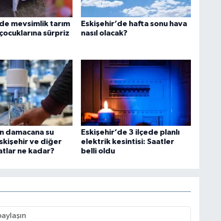
'de mevsimlik tarım
Eskişehir’de hafta sonu hava
n çocuklarına sürpriz
nasıl olacak?
in damacana su
Eskişehir’de 3 ilçede planlı
Eskişehir ve diğer
elektrik kesintisi: Saatler
yatlar ne kadar?
belli oldu