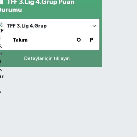
TFF 3.Lig 4.Grup Puan
Durumu
TFF 3.Lig 4.Grup
#
Takım
O
P
Detaylar için tıklayın