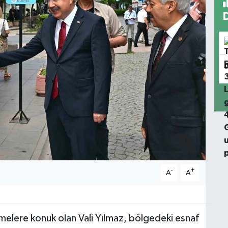
-
+
A
A
melere konuk olan Vali Yılmaz, bölgedeki esnaf