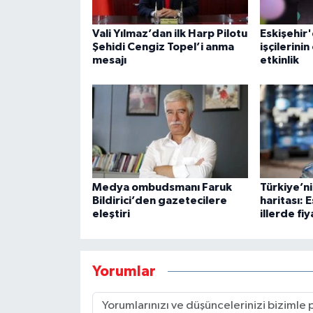
Vali Yılmaz’dan ilk Harp Pilotu
Eskişehir
Şehidi Cengiz Topel’i anma
işçilerini
mesajı
etkinlik
Medya ombudsmanı Faruk
Türkiye’n
Bildirici’den gazetecilere
haritası: 
eleştiri
illerde fi
Yorumlar