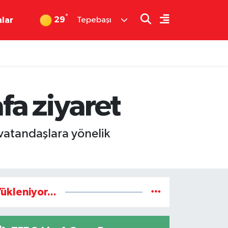
°
29
nlar
Tepebaşı
fa ziyaret
 vatandaşlara yönelik
ükleniyor...