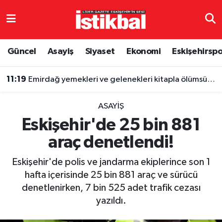
Eskişehirspor
Eskişehir Nöbetçi Eczaneler
Güncel
Asayiş
Siyaset
Ekonomi
Eskişehirsp
Güncel
Eskişehir Hava Durumu
11:19
Emirdağ yemekleri ve gelenekleri kitapla ölümsüzleşti
Asayiş
Eskişehir Namaz Vakitleri
ASAYIŞ
Siyaset
Eskişehir Trafik Yoğunluk Haritası
Eskişehir'de 25 bin 881
araç denetlendi!
Spor
TFF 3.Lig 4.Grup Puan Durumu ve Fikstür
Eskişehir'de polis ve jandarma ekiplerince son 1
Eğitim
Tüm Manşetler
hafta içerisinde 25 bin 881 araç ve sürücü
denetlenirken, 7 bin 525 adet trafik cezası
Ekonomi
Son Dakika Haberleri
yazıldı.
Sağlık
Haber Arşivi