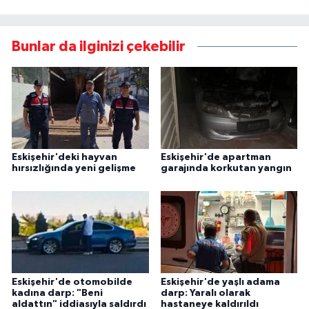
Bunlar da ilginizi çekebilir
Eskişehir'deki hayvan
Eskişehir'de apartman
hırsızlığında yeni gelişme
garajında korkutan yangın
Eskişehir'de otomobilde
Eskişehir'de yaşlı adama
kadına darp: "Beni
darp: Yaralı olarak
aldattın" iddiasıyla saldırdı
hastaneye kaldırıldı