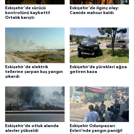
Eskişehir'de sürücü
Eskişehir'de ilginç olay:
kontrolünü kaybetti!
Camide mahsur kaldı
Ortalık karıştı
Eskişehir'de elektrik
Eskişehir’de yürekleri ağza
tellerine çarpan kuş yangın
getiren kaza
çıkardı
Eskişehir’de otluk alanda
Eskişehir Odunpazarı
alevler yükseldi
Evleri’nde yangın paniği!