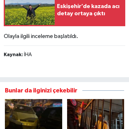
Eskişehir’de kazada acı
detay ortaya çıktı
Olayla ilgili inceleme başlatıldı.
Kaynak:
İHA
Bunlar da ilginizi çekebilir