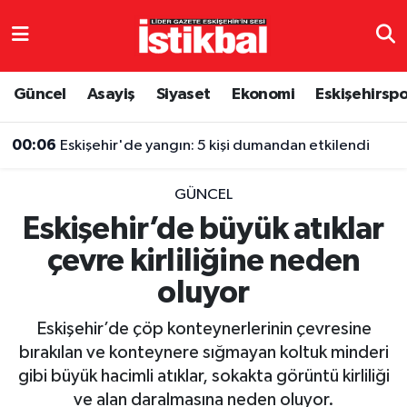
Eskişehirspor
Eskişehir Nöbetçi Eczaneler
Güncel
Asayiş
Siyaset
Ekonomi
Eskişehirsp
Güncel
Eskişehir Hava Durumu
00:06
Eskişehir'de yangın: 5 kişi dumandan etkilendi
Asayiş
Eskişehir Namaz Vakitleri
GÜNCEL
Siyaset
Eskişehir Trafik Yoğunluk Haritası
Eskişehir’de büyük atıklar
çevre kirliliğine neden
Spor
TFF 3.Lig 4.Grup Puan Durumu ve Fikstür
oluyor
Eğitim
Tüm Manşetler
Eskişehir’de çöp konteynerlerinin çevresine
Ekonomi
Son Dakika Haberleri
bırakılan ve konteynere sığmayan koltuk minderi
gibi büyük hacimli atıklar, sokakta görüntü kirliliği
Sağlık
Haber Arşivi
ve alan daralmasına neden oluyor.