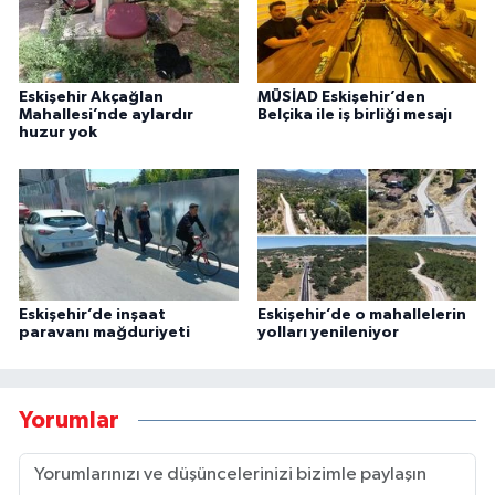
Eskişehir Akçağlan
MÜSİAD Eskişehir’den
Mahallesi’nde aylardır
Belçika ile iş birliği mesajı
huzur yok
Eskişehir’de inşaat
Eskişehir’de o mahallelerin
paravanı mağduriyeti
yolları yenileniyor
Yorumlar