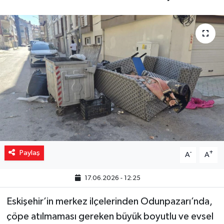
Yaşam
Resmi ilanlar
Paylaş
-
+
A
A
17.06.2026 - 12:25
Eskişehir’in merkez ilçelerinden Odunpazarı’nda,
çöpe atılmaması gereken büyük boyutlu ve evsel