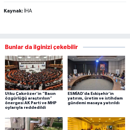
Kaynak:
İHA
Bunlar da ilginizi çekebilir
Utku Çakırözer’in “Basın
ESMİAD’da Eskişehir’in
özgürlüğü araştırılsın”
yatırım, üretim ve istihdam
önergesi AK Parti ve MHP
gündemi masaya yatırıldı
oylarıyla reddedildi