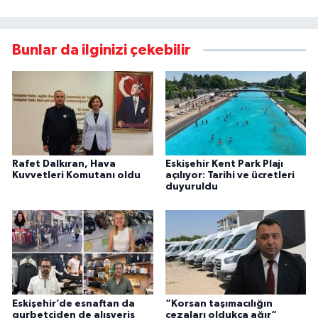
Bunlar da ilginizi çekebilir
Rafet Dalkıran, Hava
Eskişehir Kent Park Plajı
Kuvvetleri Komutanı oldu
açılıyor: Tarihi ve ücretleri
duyuruldu
Eskişehir’de esnaftan da
“Korsan taşımacılığın
gurbetçiden de alışveriş
cezaları oldukça ağır“