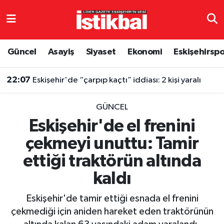
Eskişehirspor
Eskişehir Nöbetçi Eczaneler
Güncel
Asayiş
Siyaset
Ekonomi
Eskişehirsp
Güncel
Eskişehir Hava Durumu
22:07
Eskişehir'de “çarpıp kaçtı” iddiası: 2 kişi yaralı
Asayiş
Eskişehir Namaz Vakitleri
GÜNCEL
Siyaset
Eskişehir Trafik Yoğunluk Haritası
Eskişehir'de el frenini
çekmeyi unuttu: Tamir
Spor
TFF 3.Lig 4.Grup Puan Durumu ve Fikstür
ettiği traktörün altında
Eğitim
Tüm Manşetler
kaldı
Ekonomi
Son Dakika Haberleri
Eskişehir'de tamir ettiği esnada el frenini
çekmediği için aniden hareket eden traktörünün
Sağlık
Haber Arşivi