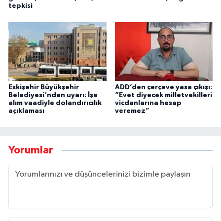
tepkisi
Eskişehir Büyükşehir
ADD’den çerçeve yasa çıkışı:
Belediyesi'nden uyarı: İşe
“Evet diyecek milletvekilleri
alım vaadiyle dolandırıcılık
vicdanlarına hesap
açıklaması
veremez”
Yorumlar