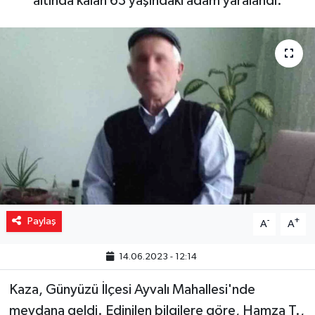
altında kalan 63 yaşındaki adam yaralandı.
Yaşam
Resmi ilanlar
Paylaş
-
+
A
A
14.06.2023 - 12:14
Kaza, Günyüzü İlçesi Ayvalı Mahallesi'nde
meydana geldi. Edinilen bilgilere göre, Hamza T.,