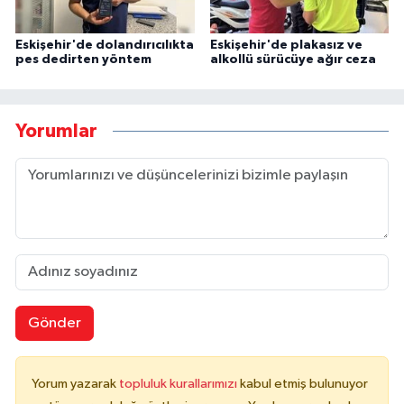
Eskişehir'de dolandırıcılıkta
Eskişehir'de plakasız ve
pes dedirten yöntem
alkollü sürücüye ağır ceza
Yorumlar
Gönder
Yorum yazarak
topluluk kurallarımızı
kabul etmiş bulunuyor