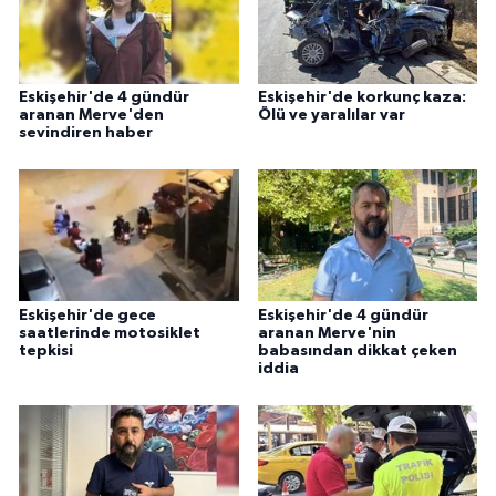
Eskişehir'de 4 gündür
Eskişehir'de korkunç kaza:
aranan Merve'den
Ölü ve yaralılar var
sevindiren haber
Eskişehir'de gece
Eskişehir'de 4 gündür
saatlerinde motosiklet
aranan Merve'nin
tepkisi
babasından dikkat çeken
iddia