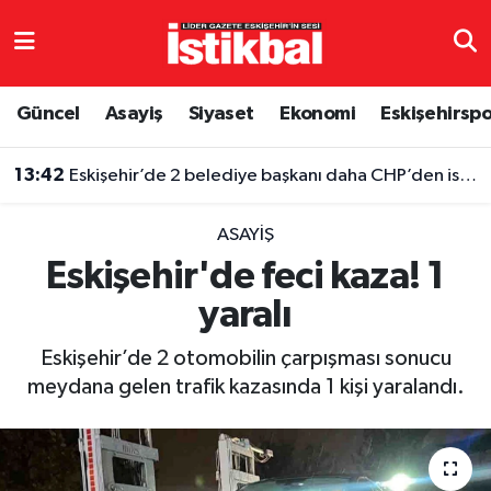
Eskişehirspor
Eskişehir Nöbetçi Eczaneler
Güncel
Asayiş
Siyaset
Ekonomi
Eskişehirsp
Güncel
Eskişehir Hava Durumu
13:42
Eskişehir’de 2 belediye başkanı daha CHP’den istifa etti
Asayiş
Eskişehir Namaz Vakitleri
ASAYIŞ
Siyaset
Eskişehir Trafik Yoğunluk Haritası
Eskişehir'de feci kaza! 1
yaralı
Spor
TFF 3.Lig 4.Grup Puan Durumu ve Fikstür
Eskişehir’de 2 otomobilin çarpışması sonucu
Eğitim
Tüm Manşetler
meydana gelen trafik kazasında 1 kişi yaralandı.
Ekonomi
Son Dakika Haberleri
Sağlık
Haber Arşivi