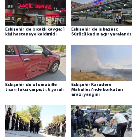
Eskişehir'de bıçaklı kavga: 1
Eskişehir'de iş kazası:
kişi hastaneye kaldırıldı
Sürücü kadın ağır yaralandı
Eskişehir'de otomobille
Eskişehir Karadere
ticari taksi çarpıştı: 6 yaralı
Mahallesi'nde korkutan
arazi yangını