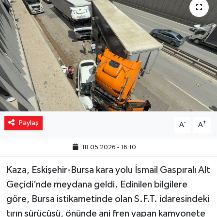
Yaşam
Resmi ilanlar
Paylaş
-
+
A
A
18.05.2026 - 16:10
Kaza, Eskişehir-Bursa kara yolu İsmail Gaspıralı Alt
Geçidi’nde meydana geldi. Edinilen bilgilere
göre, Bursa istikametinde olan S.F.T. idaresindeki
tırın sürücüsü, önünde ani fren yapan kamyonete