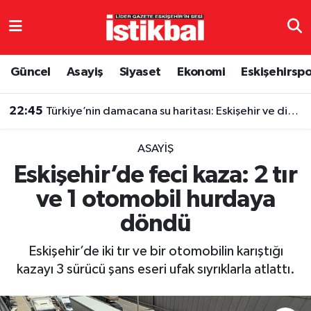
Eskişehirspor
Eskişehir Nöbetçi Eczaneler
Güncel
Asayiş
Siyaset
Ekonomi
Eskişehirsp
Güncel
Eskişehir Hava Durumu
22:45
Türkiye’nin damacana su haritası: Eskişehir ve diğer illerde fiyatlar ne kadar?
Asayiş
Eskişehir Namaz Vakitleri
ASAYIŞ
Siyaset
Eskişehir Trafik Yoğunluk Haritası
Eskişehir’de feci kaza: 2 tır
ve 1 otomobil hurdaya
Spor
TFF 3.Lig 4.Grup Puan Durumu ve Fikstür
döndü
Eğitim
Tüm Manşetler
Eskişehir’de iki tır ve bir otomobilin karıştığı
Ekonomi
Son Dakika Haberleri
kazayı 3 sürücü şans eseri ufak sıyrıklarla atlattı.
Sağlık
Haber Arşivi