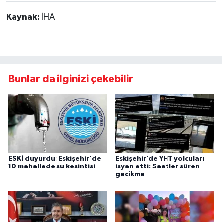
Kaynak:
İHA
Bunlar da ilginizi çekebilir
ESKİ duyurdu: Eskişehir'de
Eskişehir’de YHT yolcuları
10 mahallede su kesintisi
isyan etti: Saatler süren
gecikme