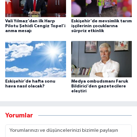
Vali Yılmaz’dan ilk Harp
Eskişehir'de mevsimlik tarım
Pilotu Şehidi Cengiz Topel’i
işçilerinin çocuklarına
anma mesajı
sürpriz etkinlik
Eskişehir’de hafta sonu
Medya ombudsmanı Faruk
hava nasıl olacak?
Bildirici’den gazetecilere
eleştiri
Yorumlar