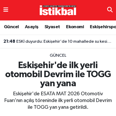
Eskişehirspor
Eskişehir Nöbetçi Eczaneler
Güncel
Asayiş
Siyaset
Ekonomi
Eskişehirsp
Güncel
Eskişehir Hava Durumu
21:48
ESKİ duyurdu: Eskişehir'de 10 mahallede su kesintisi
Asayiş
Eskişehir Namaz Vakitleri
GÜNCEL
Siyaset
Eskişehir Trafik Yoğunluk Haritası
Eskişehir'de ilk yerli
otomobil Devrim ile TOGG
Spor
TFF 3.Lig 4.Grup Puan Durumu ve Fikstür
yan yana
Eğitim
Tüm Manşetler
Eskişehir'de ESATA MAT 2026 Otomotiv
Ekonomi
Son Dakika Haberleri
Fuarı'nın açılış töreninde ilk yerli otomobil Devrim
ile TOGG yan yana getirildi.
Sağlık
Haber Arşivi