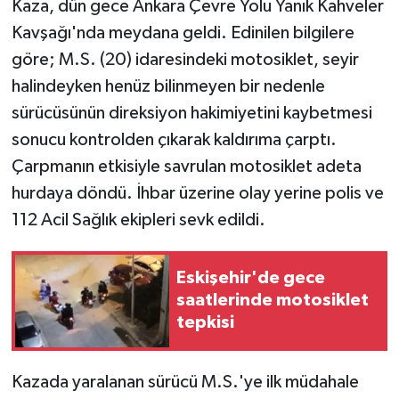
Kaza, dün gece Ankara Çevre Yolu Yanık Kahveler
Kavşağı'nda meydana geldi. Edinilen bilgilere
göre; M.S. (20) idaresindeki motosiklet, seyir
halindeyken henüz bilinmeyen bir nedenle
sürücüsünün direksiyon hakimiyetini kaybetmesi
sonucu kontrolden çıkarak kaldırıma çarptı.
Çarpmanın etkisiyle savrulan motosiklet adeta
hurdaya döndü. İhbar üzerine olay yerine polis ve
112 Acil Sağlık ekipleri sevk edildi.
Eskişehir'de gece
saatlerinde motosiklet
tepkisi
Kazada yaralanan sürücü M.S.'ye ilk müdahale