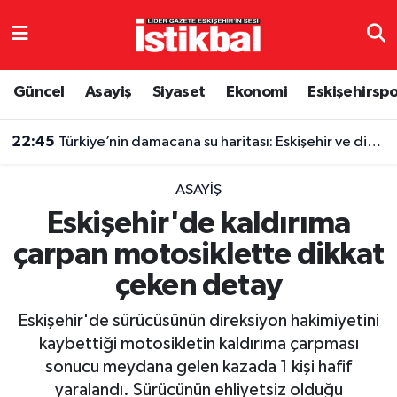
Eskişehirspor
Eskişehir Nöbetçi Eczaneler
Güncel
Asayiş
Siyaset
Ekonomi
Eskişehirsp
Güncel
Eskişehir Hava Durumu
22:45
Türkiye’nin damacana su haritası: Eskişehir ve diğer illerde fiyatlar ne kadar?
Asayiş
Eskişehir Namaz Vakitleri
ASAYIŞ
Siyaset
Eskişehir Trafik Yoğunluk Haritası
Eskişehir'de kaldırıma
çarpan motosiklette dikkat
Spor
TFF 3.Lig 4.Grup Puan Durumu ve Fikstür
çeken detay
Eğitim
Tüm Manşetler
Eskişehir'de sürücüsünün direksiyon hakimiyetini
Ekonomi
Son Dakika Haberleri
kaybettiği motosikletin kaldırıma çarpması
sonucu meydana gelen kazada 1 kişi hafif
Sağlık
Haber Arşivi
yaralandı. Sürücünün ehliyetsiz olduğu