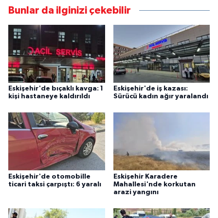
Bunlar da ilginizi çekebilir
Eskişehir'de bıçaklı kavga: 1
Eskişehir'de iş kazası:
kişi hastaneye kaldırıldı
Sürücü kadın ağır yaralandı
Eskişehir'de otomobille
Eskişehir Karadere
ticari taksi çarpıştı: 6 yaralı
Mahallesi'nde korkutan
arazi yangını