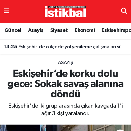
Eskişehirspor
Eskişehir Nöbetçi Eczaneler
Güncel
Asayiş
Siyaset
Ekonomi
Eskişehirsp
Güncel
Eskişehir Hava Durumu
13:25
Eskişehir'de o ilçede yol yenileme çalışmaları sürüyor
Asayiş
Eskişehir Namaz Vakitleri
ASAYIŞ
Siyaset
Eskişehir Trafik Yoğunluk Haritası
Eskişehir’de korku dolu
gece: Sokak savaş alanına
Spor
TFF 3.Lig 4.Grup Puan Durumu ve Fikstür
döndü
Eğitim
Tüm Manşetler
Eskişehir'de iki grup arasında çıkan kavgada 1'i
Ekonomi
Son Dakika Haberleri
ağır 3 kişi yaralandı.
Sağlık
Haber Arşivi