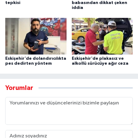
tepkisi
babasından dikkat çeken
iddia
Eskişehir'de dolandırıcılıkta
Eskişehir'de plakasız ve
pes dedirten yöntem
alkollü sürücüye ağır ceza
Yorumlar