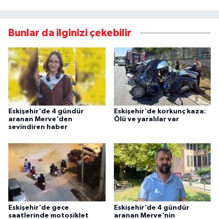
Bunlar da ilginizi çekebilir
Eskişehir'de 4 gündür
Eskişehir'de korkunç kaza:
aranan Merve'den
Ölü ve yaralılar var
sevindiren haber
Eskişehir'de gece
Eskişehir'de 4 gündür
saatlerinde motosiklet
aranan Merve'nin