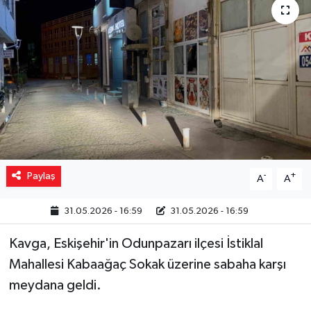
Yaşam
Resmi ilanlar
Paylaş
-
+
A
A
31.05.2026 - 16:59
31.05.2026 - 16:59
Kavga, Eskişehir'in Odunpazarı ilçesi İstiklal
Mahallesi Kabaağaç Sokak üzerine sabaha karşı
meydana geldi.