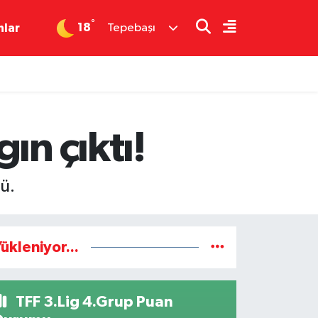
°
18
nlar
Tepebaşı
ın çıktı!
ü.
ükleniyor...
TFF 3.Lig 4.Grup Puan