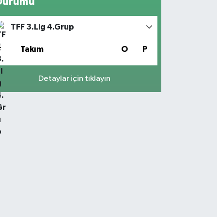
Durumu
TFF 3.Lig 4.Grup
#
Takım
O
P
Detaylar için tıklayın