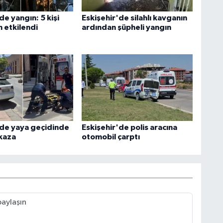
de yangın: 5 kişi
Eskişehir'de silahlı kavganın
etkilendi
ardından şüpheli yangın
'de yaya geçidinde
Eskişehir'de polis aracına
kaza
otomobil çarptı