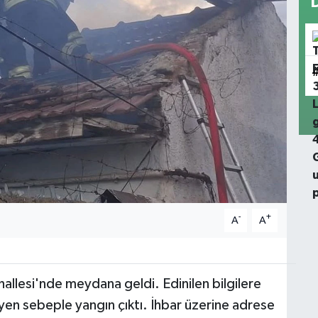
-
+
A
A
allesi'nde meydana geldi. Edinilen bilgilere
yen sebeple yangın çıktı. İhbar üzerine adrese