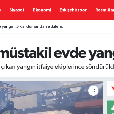
ş
Siyaset
Ekonomi
Eskişehirspor
Resmi ila
e yangın: 5 kişi dumandan etkilendi
müstakil evde yang
e çıkan yangın itfaiye ekiplerince söndürüld
Y