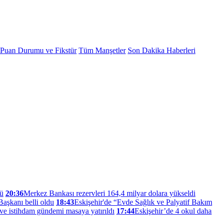
 Puan Durumu ve Fikstür
Tüm Manşetler
Son Dakika Haberleri
dü
20:36
Merkez Bankası rezervleri 164,4 milyar dolara yükseldi
aşkanı belli oldu
18:43
Eskişehir'de “Evde Sağlık ve Palyatif Bakım
ve istihdam gündemi masaya yatırıldı
17:44
Eskişehir’de 4 okul daha