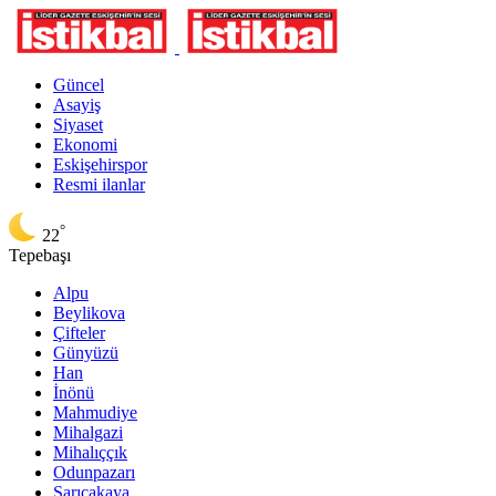
Güncel
Asayiş
Siyaset
Ekonomi
Eskişehirspor
Resmi ilanlar
°
22
Tepebaşı
Alpu
Beylikova
Çifteler
Günyüzü
Han
İnönü
Mahmudiye
Mihalgazi
Mihalıççık
Odunpazarı
Sarıcakaya