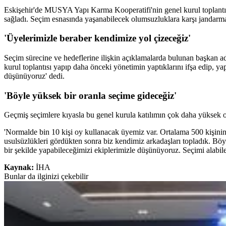
Eskişehir'de MUSYA Yapı Karma Kooperatifi'nin genel kurul toplantısı
sağladı. Seçim esnasında yaşanabilecek olumsuzluklara karşı jandarma
'Üyelerimizle beraber kendimize yol çizeceğiz'
Seçim sürecine ve hedeflerine ilişkin açıklamalarda bulunan başkan a
kurul toplantısı yapıp daha önceki yönetimin yaptıklarını ifşa edip, 
düşünüyoruz' dedi.
'Böyle yüksek bir oranla seçime gideceğiz'
Geçmiş seçimlere kıyasla bu genel kurula katılımın çok daha yüksek 
'Normalde bin 10 kişi oy kullanacak üyemiz var. Ortalama 500 kişinin
usulsüzlükleri gördükten sonra biz kendimiz arkadaşları topladık. Böy
bir şekilde yapabileceğimizi ekiplerimizle düşünüyoruz. Seçimi alabilec
Kaynak:
İHA
Bunlar da ilginizi çekebilir