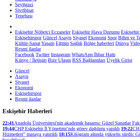
Seyitgazi
Sivrihisar
Tepebaşı
Eskişehir Nöbetçi Eczaneler
Eskişehir Hava Durumu
Eskişehir
Eskişehirspor
Güncel
Asayiş
Siyaset
Ekonomi
Spor
Bilim ve T
Kültür-Sanat
Yaşam
Eğitim
Sağlık
Bölge haberleri
Dünya
Vide
Resmi ilanlar
Facebook
Twitter
Instagram
WhatsApp İhbar Hattı
Künye / İletişim
Bize Ulaşın
RSS Bağlantıları
Üyelik Girişi
Güncel
Asayiş
Siyaset
Ekonomi
Eskişehirspor
Resmi ilanlar
Eskişehir Haberleri
22:41
Anadolu Üniversitesi'nin akademik başarısı: Güzel Sanatlar Fak
19:44
CHP Eskişehir İl Yönetimi’nde görev dağılımı yapıldı
19:22
CHP
Hizmetleri” masaya yatırıldı
18:15
Kilogram altında yükseliş sürdü: G
boşaltılacak