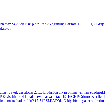
 Namaz Vakitleri
Eskişehir Trafik Yoğunluk Haritası
TFF 3.Lig 4.Grup
eknoloji
o
ültesi büyük destekçisi
21:13
Uludağ'da çıkan orman yangını söndürül
 Eskişehir’de 4 kırsal ilçeye başkan atadı
19:16
CHP Odunpazarı İlçe B
ün sonu ne kadar oldu?
17:54
ESMİAD’da Eskişehir’in yatırım, üretim 