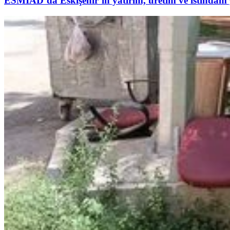
ESMİAD’da Eskişehir’in yatırım, üretim ve istihdam