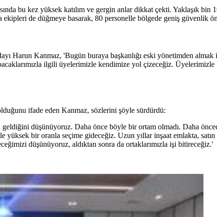
nda bu kez yüksek katılım ve gergin anlar dikkat çekti. Yaklaşık bin 1
 ekipleri de düğmeye basarak, 80 personelle bölgede geniş güvenlik önl
dayı Harun Kanmaz, 'Bugün buraya başkanlığı eski yönetimden almak içi
yapacaklarımızla ilgili üyelerimizle kendimize yol çizeceğiz. Üyelerimiz
olduğunu ifade eden Kanmaz, sözlerini şöyle sürdürdü:
 geldiğini düşünüyoruz. Daha önce böyle bir ortam olmadı. Daha öncede
le yüksek bir oranla seçime gideceğiz. Uzun yıllar inşaat emlakta, satın
eğimizi düşünüyoruz, aldıktan sonra da ortaklarımızla işi bitireceğiz.'