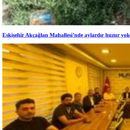
Eskişehir Akçağlan Mahallesi’nde aylardır huzur yok