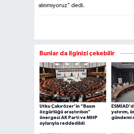
alınmıyoruz" dedi.
Bunlar da ilginizi çekebilir
Utku Çakırözer’in “Basın
ESMİAD’da
özgürlüğü araştırılsın”
yatırım, ü
önergesi AK Parti ve MHP
gündemi m
oylarıyla reddedildi