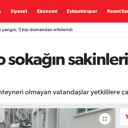
ş
Siyaset
Ekonomi
Eskişehirspor
Resmi ila
e yangın: 5 kişi dumandan etkilendi
o sokağın sakinle
nteyneri olmayan vatandaşlar yetkililere 
Y