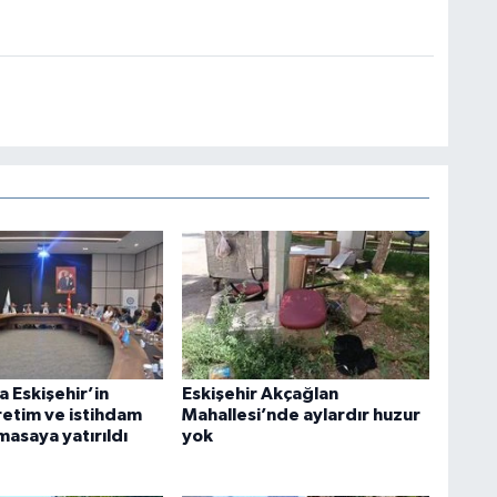
 Eskişehir’in
Eskişehir Akçağlan
retim ve istihdam
Mahallesi’nde aylardır huzur
asaya yatırıldı
yok