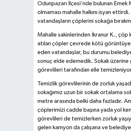
Odunpazarı İlçesi'nde bulunan Emek 
olmaması mahalle halkını isyan ettird
vatandaşların çöplerini sokağa bırakm
Mahalle sakinlerinden İkranur K., çö
atılan çöpler çevrede kötü görüntüye
eden vatandaşlar, bu durumu belediye y
sonuç elde edemedik. Sokak üzerine gel
görevlileri tarafından elle temizleniyor
Temizlik görevlilerinin de zorluk yaşad
sokağımız uzun bir sokak ortalama sokağ
metre arasında belki daha fazladır. A
çöplerimizi cadde başına yada yol ken
görevlileri de temizlerken zorluk yaş
gelen kamyon da çalışana ve belediyey