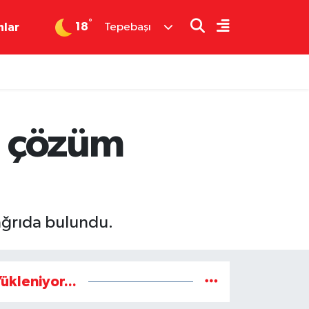
°
18
nlar
Tepebaşı
ri çözüm
çağrıda bulundu.
ükleniyor...