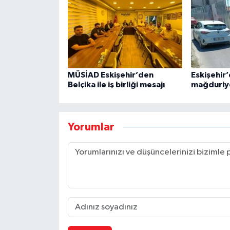
MÜSİAD Eskişehir’den
Eskişehir’
Belçika ile iş birliği mesajı
mağduriy
Yorumlar