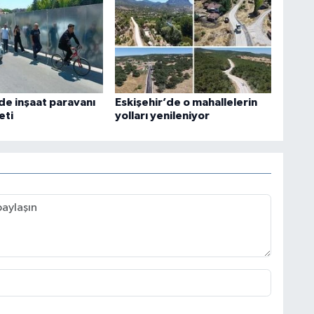
de inşaat paravanı
Eskişehir’de o mahallelerin
eti
yolları yenileniyor