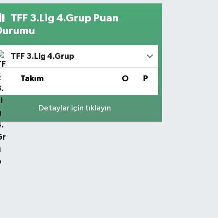
TFF 3.Lig 4.Grup Puan
Durumu
TFF 3.Lig 4.Grup
#
Takım
O
P
Detaylar için tıklayın