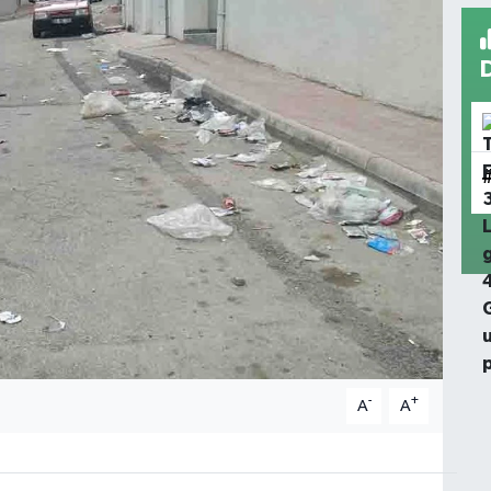
-
+
A
A