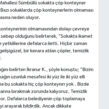
Mahallesi Sümbüllü sokakta çöp konteyner
i. Bazı sokaklarda çöp konteynerlerin olmaması
asına neden oluyor.
p konteynerinin olmamasından dolayı çevreye
 sebep olduğunu belirterek, "Sokakta ikamet
etkililerine defalarca iletti. Hiçbir zaman
işigüzel, bir kenara atılan çöpler, temizlik
.
ığını belirten İkranur K., şöyle konuştu; "Bizim
ın uzunluk mesafesi iki yüz ile iki yüz elli
ma bu sokakta hiç çöp konteynırı yok . Bizde
arına bırakmak zorunda kalıyoruz. Temizlik
ıyor. Defalarca belediyenin çöp toplamaya
i arayarak bildirdik. Ancak dikkate