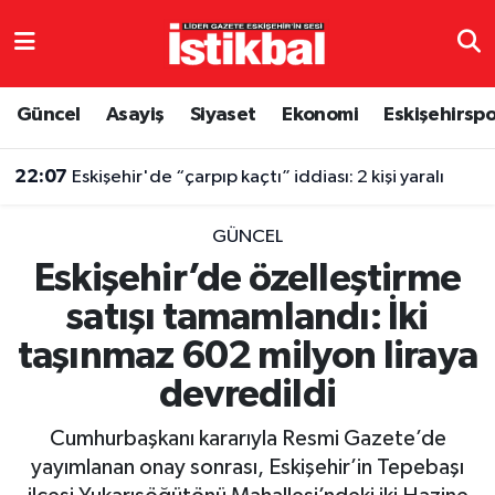
Eskişehirspor
Eskişehir Nöbetçi Eczaneler
Güncel
Asayiş
Siyaset
Ekonomi
Eskişehirsp
Güncel
Eskişehir Hava Durumu
22:07
Eskişehir'de “çarpıp kaçtı” iddiası: 2 kişi yaralı
Asayiş
Eskişehir Namaz Vakitleri
GÜNCEL
Siyaset
Eskişehir Trafik Yoğunluk Haritası
Eskişehir’de özelleştirme
satışı tamamlandı: İki
Spor
TFF 3.Lig 4.Grup Puan Durumu ve Fikstür
taşınmaz 602 milyon liraya
Eğitim
Tüm Manşetler
devredildi
Ekonomi
Son Dakika Haberleri
Cumhurbaşkanı kararıyla Resmi Gazete’de
yayımlanan onay sonrası, Eskişehir’in Tepebaşı
Sağlık
Haber Arşivi