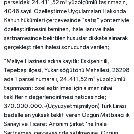
parseldeki 24.411,52 m² yüzölçümlü taşınmazın,
4046 sayılı Özelleştirme Uygulamaları Hakkında
Kanun hükümleri çerçevesinde "satış" yöntemiyle
özelleştirilmesini teminen, ihale ilanı ve ihale
şartnamesinde belirtilen hususlar dikkate alınarak
gerçekleştirilen ihalesi sonucunda verilen;
"Maliye Hazinesi adına kayıtlı; Eskişehir ili,
Tepebaşı ilçesi, Yukarısöğütönü Mahallesi, 26298
ada 1 parsel numaralı, 24.411,52 m² yüzölçümlü
taşınmazın; özelleştirilmesi için alıman nihai
tekliflerin değerlendirilmesi neticesinde;
370.000.000.-(Üçyüzyetmişmilyon) Türk Lirası
bedelle en yüksek teklifi veren Özgün Matbaacılık
Sanayi ve Ticaret Anonim Şirketi'ne İhale
Şartnamesi çerçevesinde satılmasına, Özgün