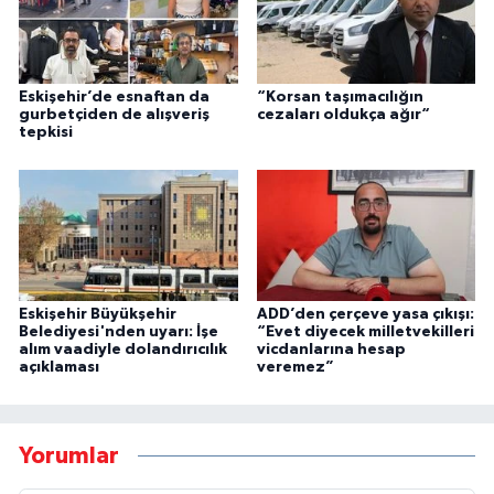
Eskişehir’de esnaftan da
“Korsan taşımacılığın
gurbetçiden de alışveriş
cezaları oldukça ağır“
tepkisi
Eskişehir Büyükşehir
ADD’den çerçeve yasa çıkışı:
Belediyesi'nden uyarı: İşe
“Evet diyecek milletvekilleri
alım vaadiyle dolandırıcılık
vicdanlarına hesap
açıklaması
veremez”
Yorumlar