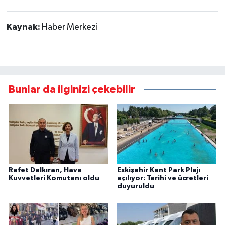
Kaynak:
Haber Merkezi
Bunlar da ilginizi çekebilir
Rafet Dalkıran, Hava
Eskişehir Kent Park Plajı
Kuvvetleri Komutanı oldu
açılıyor: Tarihi ve ücretleri
duyuruldu