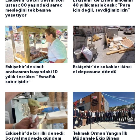
Eskişehir'de bir devrin son
Eskişehir'de Erhan amcanın
ustası: 80 yaşındaki saraç
40 yıllık meslek aşkı: "Para
mesleğini tek başına
için değil, sevdiğimiz için"
yaşatıyor
Eskişehir'de simit
Eskişehir’de sokaklar ikinci
arabasının başındaki 10
el deposuna döndü
yıllık tecrübe: "Esnaflık
sabır işidir"
Eskişehir'de bir ilki denedi:
Takmak Orman Yangın İlk
Sosyal medyada gündem
Müdahale Ekip Binası