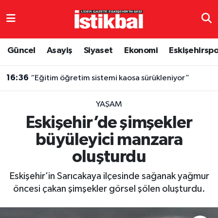
Eskişehirspor
Eskişehir Nöbetçi Eczaneler
Güncel
Asayiş
Siyaset
Ekonomi
Eskişehirsp
Güncel
Eskişehir Hava Durumu
16:36
“Eğitim öğretim sistemi kaosa sürükleniyor”
Asayiş
Eskişehir Namaz Vakitleri
YAŞAM
Siyaset
Eskişehir Trafik Yoğunluk Haritası
Eskişehir’de şimşekler
büyüleyici manzara
Spor
TFF 3.Lig 4.Grup Puan Durumu ve Fikstür
oluşturdu
Eğitim
Tüm Manşetler
Eskişehir’in Sarıcakaya ilçesinde sağanak yağmur
Ekonomi
Son Dakika Haberleri
öncesi çakan şimşekler görsel şölen oluşturdu.
Sağlık
Haber Arşivi