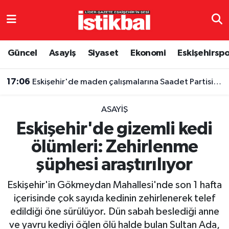
Eskişehirspor
Eskişehir Nöbetçi Eczaneler
Güncel
Asayiş
Siyaset
Ekonomi
Eskişehirsp
Güncel
Eskişehir Hava Durumu
17:06
Eskişehir'de maden çalışmalarına Saadet Partisi'nden tepki: “Kâr hırsına kurban ettirmeyeceğiz”
Asayiş
Eskişehir Namaz Vakitleri
ASAYIŞ
Siyaset
Eskişehir Trafik Yoğunluk Haritası
Eskişehir'de gizemli kedi
ölümleri: Zehirlenme
Spor
TFF 3.Lig 4.Grup Puan Durumu ve Fikstür
şüphesi araştırılıyor
Eğitim
Tüm Manşetler
Eskişehir'in Gökmeydan Mahallesi'nde son 1 hafta
Ekonomi
Son Dakika Haberleri
içerisinde çok sayıda kedinin zehirlenerek telef
edildiği öne sürülüyor. Dün sabah beslediği anne
Sağlık
Haber Arşivi
ve yavru kediyi öğlen ölü halde bulan Sultan Ada,