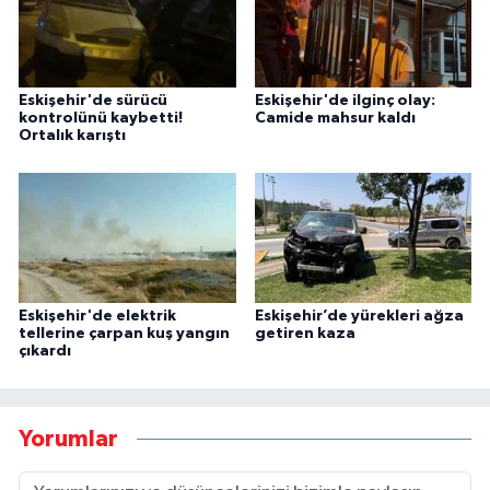
Eskişehir'de sürücü
Eskişehir'de ilginç olay:
kontrolünü kaybetti!
Camide mahsur kaldı
Ortalık karıştı
Eskişehir'de elektrik
Eskişehir’de yürekleri ağza
tellerine çarpan kuş yangın
getiren kaza
çıkardı
Yorumlar