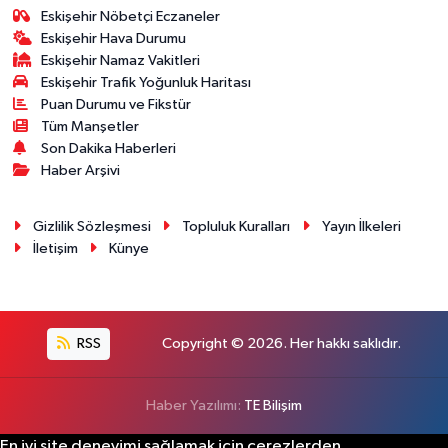
Eskişehir Nöbetçi Eczaneler
Eskişehir Hava Durumu
Eskişehir Namaz Vakitleri
Eskişehir Trafik Yoğunluk Haritası
Puan Durumu ve Fikstür
Tüm Manşetler
Son Dakika Haberleri
Haber Arşivi
Gizlilik Sözleşmesi
Topluluk Kuralları
Yayın İlkeleri
İletişim
Künye
RSS
Copyright © 2026. Her hakkı saklıdır.
Haber Yazılımı:
TE Bilişim
En iyi site deneyimi sağlamak için çerezlerden