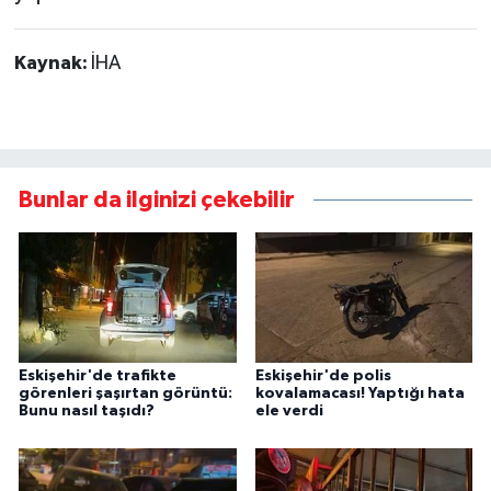
Kaynak:
İHA
Bunlar da ilginizi çekebilir
Eskişehir'de trafikte
Eskişehir'de polis
görenleri şaşırtan görüntü:
kovalamacası! Yaptığı hata
Bunu nasıl taşıdı?
ele verdi