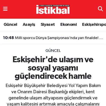
Eskişehirspor
Eskişehir Nöbetçi Eczaneler
Güncel
Asayiş
Siyaset
Ekonomi
Eskişehirsp
Güncel
Eskişehir Hava Durumu
10:48
Milli sporcu Dünya Şampiyonası’nda yarı finalde! Eskişehir'i gururlandırdı
Asayiş
Eskişehir Namaz Vakitleri
GÜNCEL
Siyaset
Eskişehir Trafik Yoğunluk Haritası
Eskişehir'de ulaşım ve
sosyal yaşamı
Spor
TFF 3.Lig 4.Grup Puan Durumu ve Fikstür
güçlendirecek hamle
Eğitim
Tüm Manşetler
Eskişehir Büyükşehir Belediyesi Yol Yapım Bakım
Ekonomi
Son Dakika Haberleri
ve Onarım Dairesi Başkanlığı ekipleri, kent
genelinde ulaşım altyapısını güçlendirmek ve
Sağlık
Haber Arşivi
yaşam kalitesini artırmak amacıyla çalışmalarını