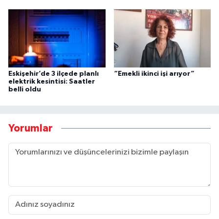
Eskişehir’de 3 ilçede planlı
“Emekli ikinci işi arıyor”
elektrik kesintisi: Saatler
belli oldu
Yorumlar