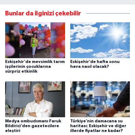
Bunlar da ilginizi çekebilir
Eskişehir'de mevsimlik tarım
Eskişehir’de hafta sonu
işçilerinin çocuklarına
hava nasıl olacak?
sürpriz etkinlik
Medya ombudsmanı Faruk
Türkiye’nin damacana su
Bildirici’den gazetecilere
haritası: Eskişehir ve diğer
eleştiri
illerde fiyatlar ne kadar?