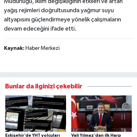
Müdürlüğü, iklim değişikliğinin etkileri ve artan
yağış rejimleri doğrultusunda yağmur suyu
altyapısını güçlendirmeye yönelik çalışmaların
devam edeceğini ifade etti.
Kaynak:
Haber Merkezi
Bunlar da ilginizi çekebilir
Eskişehir’de YHT yolcuları
Vali Yılmaz’dan ilk Harp