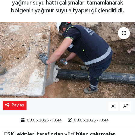
yağmur suyu hattı çalışmaları tamamlanarak
bölgenin yağmur suyu altyapısı güçlendirildi.
Yaşam
Resmi ilanlar
Paylaş
-
+
A
A
08.06.2026 - 13:44
08.06.2026 - 13:44
ESKİ ekipleri tarafından yürütülen çalışmalar