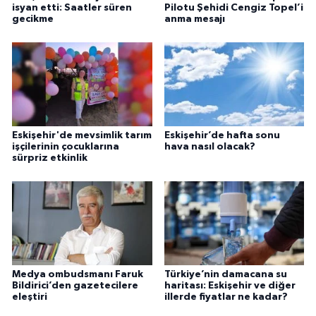
isyan etti: Saatler süren
Pilotu Şehidi Cengiz Topel’i
gecikme
anma mesajı
Eskişehir'de mevsimlik tarım
Eskişehir’de hafta sonu
işçilerinin çocuklarına
hava nasıl olacak?
sürpriz etkinlik
Medya ombudsmanı Faruk
Türkiye’nin damacana su
Bildirici’den gazetecilere
haritası: Eskişehir ve diğer
eleştiri
illerde fiyatlar ne kadar?