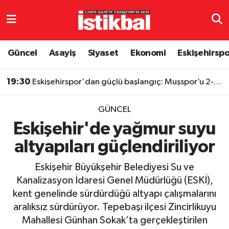
Eskişehirspor
Eskişehir Nöbetçi Eczaneler
Güncel
Asayiş
Siyaset
Ekonomi
Eskişehirsp
Güncel
Eskişehir Hava Durumu
19:30
Eskişehirspor'dan güçlü başlangıç: Muşspor’u 2-1 mağlup ettiler
Asayiş
Eskişehir Namaz Vakitleri
GÜNCEL
Siyaset
Eskişehir Trafik Yoğunluk Haritası
Eskişehir'de yağmur suyu
altyapıları güçlendiriliyor
Spor
TFF 3.Lig 4.Grup Puan Durumu ve Fikstür
Eskişehir Büyükşehir Belediyesi Su ve
Eğitim
Tüm Manşetler
Kanalizasyon İdaresi Genel Müdürlüğü (ESKİ),
kent genelinde sürdürdüğü altyapı çalışmalarını
Ekonomi
Son Dakika Haberleri
aralıksız sürdürüyor. Tepebaşı ilçesi Zincirlikuyu
Mahallesi Günhan Sokak’ta gerçekleştirilen
Sağlık
Haber Arşivi