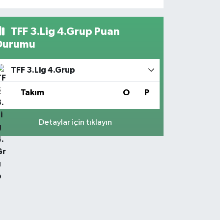
TFF 3.Lig 4.Grup Puan
Durumu
TFF 3.Lig 4.Grup
#
Takım
O
P
Detaylar için tıklayın