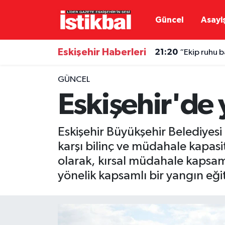
Güncel
Asayi
Eskişehirspor
Eskişehir Nöbetçi Eczaneler
Eskişehir Haberleri
21:20
“Ekip ruhu b
Güncel
Eskişehir Hava Durumu
GÜNCEL
Asayiş
Eskişehir Namaz Vakitleri
Eskişehir'de 
Siyaset
Eskişehir Trafik Yoğunluk Haritası
Eskişehir Büyükşehir Belediyesi 
Spor
TFF 3.Lig 4.Grup Puan Durumu ve Fikstür
karşı bilinç ve müdahale kapasi
olarak, kırsal müdahale kapsam
Eğitim
Tüm Manşetler
yönelik kapsamlı bir yangın eğit
Ekonomi
Son Dakika Haberleri
Sağlık
Haber Arşivi