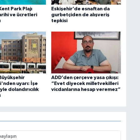
Kent Park Plajı
Eskişehir’de esnaftan da
arihi ve ücretleri
gurbetçiden de alışveriş
u
tepkisi
 Büyükşehir
ADD’den çerçeve yasa çıkışı:
'nden uyarı: İşe
“Evet diyecek milletvekilleri
yle dolandırıcılık
vicdanlarına hesap veremez”
ı