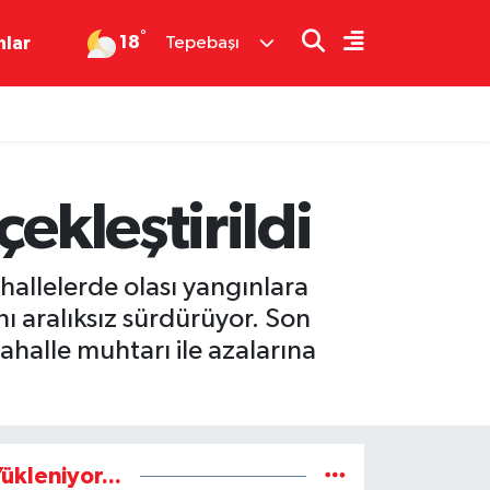
°
18
nlar
Tepebaşı
ekleştirildi
ahallelerde olası yangınlara
nı aralıksız sürdürüyor. Son
halle muhtarı ile azalarına
ükleniyor...