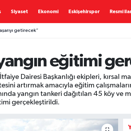
ş
Siyaset
Ekonomi
Eskişehirspor
Resmi ila
aşarıyı getirecek”
yangın eğitimi gerç
İtfaiye Dairesi Başkanlığı ekipleri, kırsal m
tesini artırmak amacıyla eğitim çalışmaları
ında yangın tankeri dağıtılan 45 köy ve ma
imi gerçekleştirildi.
Y