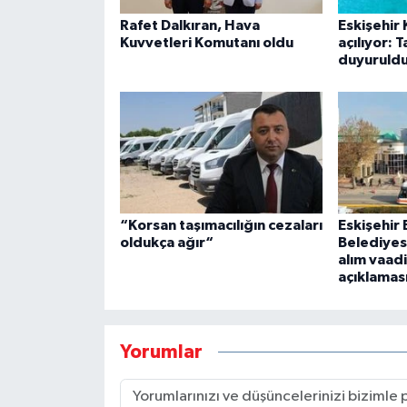
Rafet Dalkıran, Hava
Eskişehir 
Kuvvetleri Komutanı oldu
açılıyor: T
duyuruld
“Korsan taşımacılığın cezaları
Eskişehir
oldukça ağır“
Belediyesi
alım vaadi
açıklamas
Yorumlar