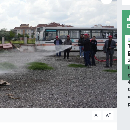
-
+
A
A